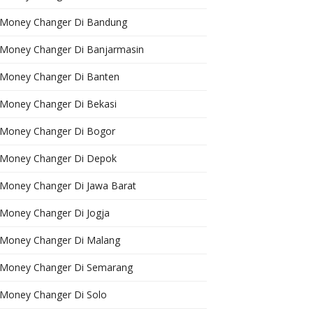
Money Changer Di Bandung
Money Changer Di Banjarmasin
Money Changer Di Banten
Money Changer Di Bekasi
Money Changer Di Bogor
Money Changer Di Depok
Money Changer Di Jawa Barat
Money Changer Di Jogja
Money Changer Di Malang
Money Changer Di Semarang
Money Changer Di Solo