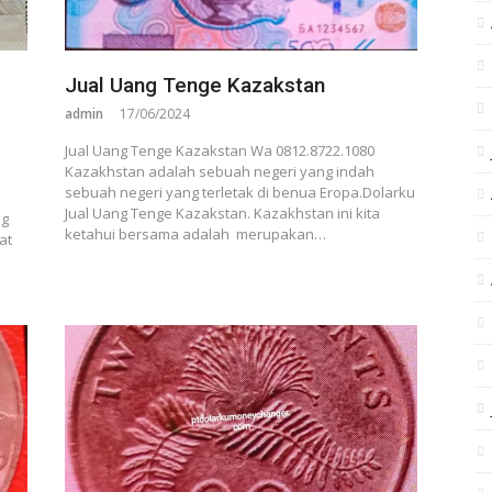
Jual Uang Tenge Kazakstan
admin
17/06/2024
Jual Uang Tenge Kazakstan Wa 0812.8722.1080
Kazakhstan adalah sebuah negeri yang indah
sebuah negeri yang terletak di benua Eropa.Dolarku
Jual Uang Tenge Kazakstan. Kazakhstan ini kita
ng
ketahui bersama adalah merupakan…
at