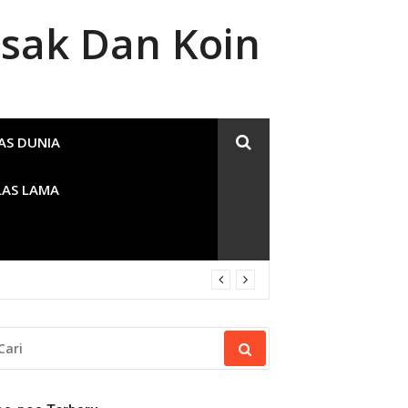
sak Dan Koin
AS DUNIA
LAS LAMA
RI
NTUK: