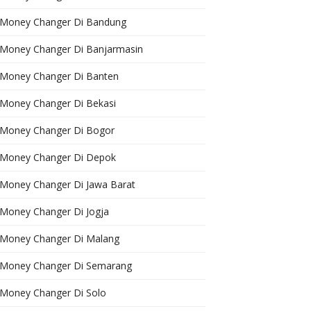
Money Changer Di Bandung
Money Changer Di Banjarmasin
Money Changer Di Banten
Money Changer Di Bekasi
Money Changer Di Bogor
Money Changer Di Depok
Money Changer Di Jawa Barat
Money Changer Di Jogja
Money Changer Di Malang
Money Changer Di Semarang
Money Changer Di Solo