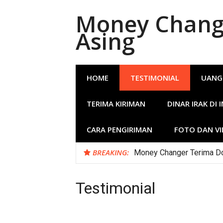
Lompat
Money Change
ke
konten
Asing
HOME
TESTIMONIAL
UANG
TERIMA KIRIMAN
DINAR IRAK DI 
CARA PENGIRIMAN
FOTO DAN V
BREAKING:
Money Changer Terima Dol
Testimonial