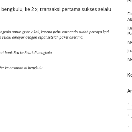
P
engkulu, ke 2 x, transaksi pertama sukses selalu
D
Al
Ju
kulu untuk yg ke 2 kali, karena pebri karnando sudah percaya kpd
Pa
 selalu dibayar dengan cepat setelah paket diterima.
Mo
Ju
wat bank Bca ke Pebri di bengkulu
Mo
sfer ke nasabah di bengkulu
K
Ar