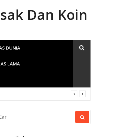
sak Dan Koin
AS DUNIA
LAS LAMA
RI
NTUK: