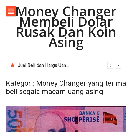
Lompat
Money Changer
ke
Membeli Dolar
konten
Rusak Dan Koin
Asing
Jual Beli dan Harga Uang Asing Rupee Pakistan di Depok Jawa Barat.
Kategori:
Money Changer yang terima
beli segala macam uang asing