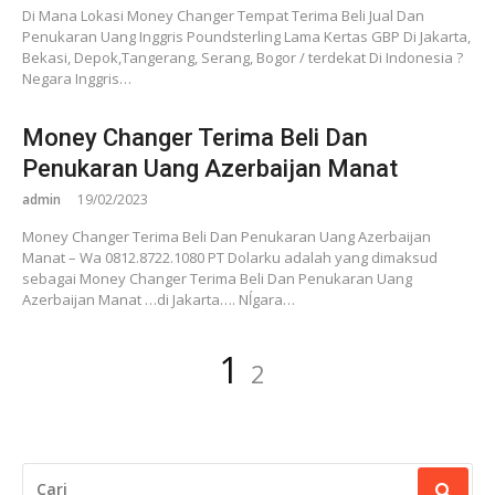
Di Mana Lokasi Money Changer Tempat Terima Beli Jual Dan
Penukaran Uang Inggris Poundsterling Lama Kertas GBP Di Jakarta,
Bekasi, Depok,Tangerang, Serang, Bogor / terdekat Di Indonesia ?
Negara Inggris…
Money Changer Terima Beli Dan
Penukaran Uang Azerbaijan Manat
admin
19/02/2023
Money Changer Terima Beli Dan Penukaran Uang Azerbaijan
Manat – Wa 0812.8722.1080 PT Dolarku adalah yang dimaksud
sebagai Money Changer Terima Beli Dan Penukaran Uang
Azerbaijan Manat …di Jakarta…. Nĺgara…
Paginasi
Laman
Laman
1
2
pos
CARI