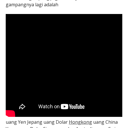
gampangnya lagi adalah
uang Yen Jepang uang Dolar
Hongkong
uang China