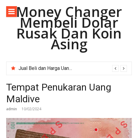
Lompat
Money Changer
ke
Membeli Dolar
konten
Rusak Dan Koin
Asing
Jual Beli dan Harga Uang Asing Rupee Pakistan di Depok Jawa Barat.
Money Changer Terima Dolar Australia Lama.
Tempat Penukaran Uang
Maldive
admin
10/02/2024