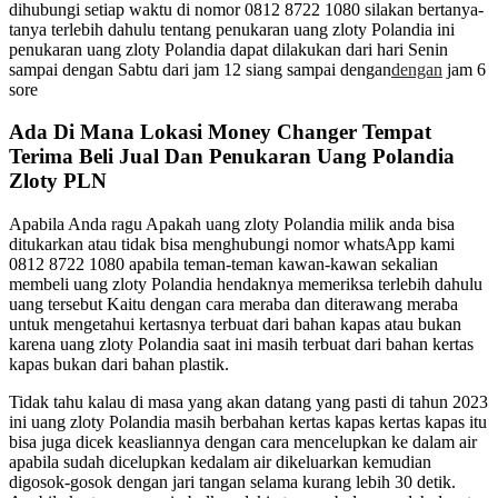
dihubungi setiap waktu di nomor 0812 8722 1080 silakan bertanya-
tanya terlebih dahulu tentang penukaran uang zloty Polandia ini
penukaran uang zloty Polandia dapat dilakukan dari hari Senin
sampai dengan Sabtu dari jam 12 siang sampai dengan
dengan
jam 6
sore
Ada Di Mana Lokasi Money Changer Tempat
Terima Beli Jual Dan Penukaran Uang Polandia
Zloty PLN
Apabila Anda ragu Apakah uang zloty Polandia milik anda bisa
ditukarkan atau tidak bisa menghubungi nomor whatsApp kami
0812 8722 1080 apabila teman-teman kawan-kawan sekalian
membeli uang zloty Polandia hendaknya memeriksa terlebih dahulu
uang tersebut Kaitu dengan cara meraba dan diterawang meraba
untuk mengetahui kertasnya terbuat dari bahan kapas atau bukan
karena uang zloty Polandia saat ini masih terbuat dari bahan kertas
kapas bukan dari bahan plastik.
Tidak tahu kalau di masa yang akan datang yang pasti di tahun 2023
ini uang zloty Polandia masih berbahan kertas kapas kertas kapas itu
bisa juga dicek keasliannya dengan cara mencelupkan ke dalam air
apabila sudah dicelupkan kedalam air dikeluarkan kemudian
digosok-gosok dengan jari tangan selama kurang lebih 30 detik.