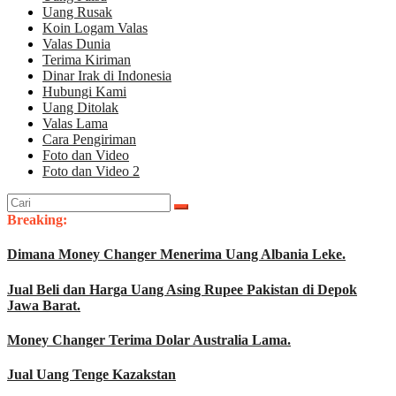
Uang Rusak
Koin Logam Valas
Valas Dunia
Terima Kiriman
Dinar Irak di Indonesia
Hubungi Kami
Uang Ditolak
Valas Lama
Cara Pengiriman
Foto dan Video
Foto dan Video 2
Cari
untuk:
Breaking:
Dimana Money Changer Menerima Uang Albania Leke.
Jual Beli dan Harga Uang Asing Rupee Pakistan di Depok
Jawa Barat.
Money Changer Terima Dolar Australia Lama.
Jual Uang Tenge Kazakstan