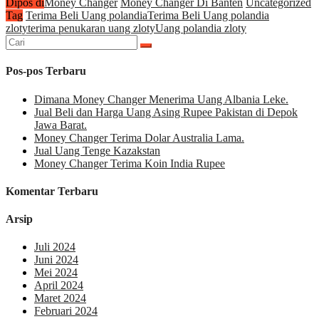
Dipos di
Money Changer
Money Changer Di Banten
Uncategorized
Tag
Terima Beli Uang polandia
Terima Beli Uang polandia
zloty
terima penukaran uang zloty
Uang polandia zloty
Cari
untuk:
Pos-pos Terbaru
Dimana Money Changer Menerima Uang Albania Leke.
Jual Beli dan Harga Uang Asing Rupee Pakistan di Depok
Jawa Barat.
Money Changer Terima Dolar Australia Lama.
Jual Uang Tenge Kazakstan
Money Changer Terima Koin India Rupee
Komentar Terbaru
Arsip
Juli 2024
Juni 2024
Mei 2024
April 2024
Maret 2024
Februari 2024