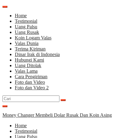
Lompat
ke
Home
konten
Testimonial
Uang Palsu
Uang Rusak
Koin Logam Valas
Valas Dunia
Terima Kiriman
Dinar Irak di Indonesia
Hubungi Kami
Uang Ditolak
Valas Lama
Cara Pengiriman
Foto dan Video
Foto dan Video 2
Cari
untuk:
Money Changer Membeli Dolar Rusak Dan Koin Asing
Home
Testimonial
Uang Palsu