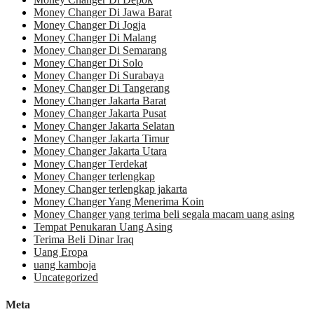
Money Changer Di Jawa Barat
Money Changer Di Jogja
Money Changer Di Malang
Money Changer Di Semarang
Money Changer Di Solo
Money Changer Di Surabaya
Money Changer Di Tangerang
Money Changer Jakarta Barat
Money Changer Jakarta Pusat
Money Changer Jakarta Selatan
Money Changer Jakarta Timur
Money Changer Jakarta Utara
Money Changer Terdekat
Money Changer terlengkap
Money Changer terlengkap jakarta
Money Changer Yang Menerima Koin
Money Changer yang terima beli segala macam uang asing
Tempat Penukaran Uang Asing
Terima Beli Dinar Iraq
Uang Eropa
uang kamboja
Uncategorized
Meta