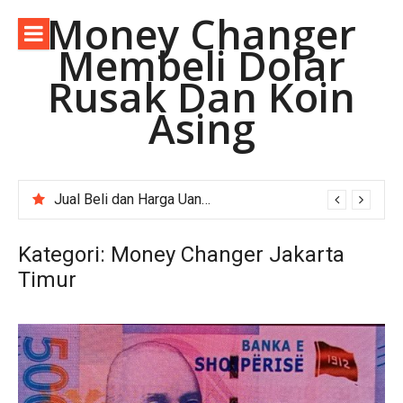
Lompat
Money Changer
ke
Membeli Dolar
konten
Rusak Dan Koin
Asing
Jual Beli dan Harga Uang Asing Rupee Pakistan di Depok Jawa Barat.
Kategori:
Money Changer Jakarta
Timur