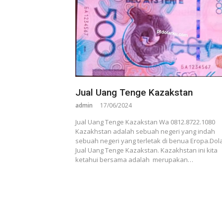
Jual Uang Tenge Kazakstan
admin
17/06/2024
Jual Uang Tenge Kazakstan Wa 0812.8722.1080
Kazakhstan adalah sebuah negeri yang indah
sebuah negeri yang terletak di benua Eropa.Dol
Jual Uang Tenge Kazakstan. Kazakhstan ini kita
ketahui bersama adalah merupakan…