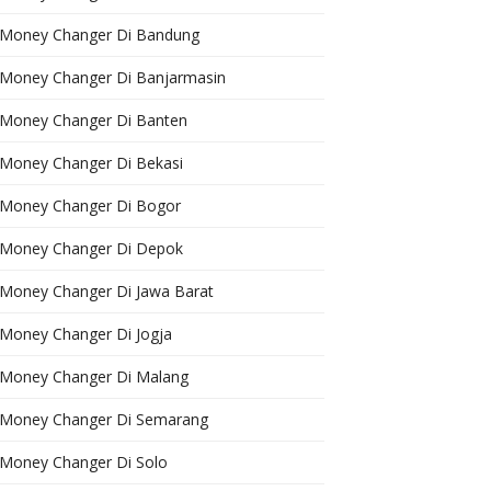
Money Changer Di Bandung
Money Changer Di Banjarmasin
Money Changer Di Banten
Money Changer Di Bekasi
Money Changer Di Bogor
Money Changer Di Depok
Money Changer Di Jawa Barat
Money Changer Di Jogja
Money Changer Di Malang
Money Changer Di Semarang
Money Changer Di Solo