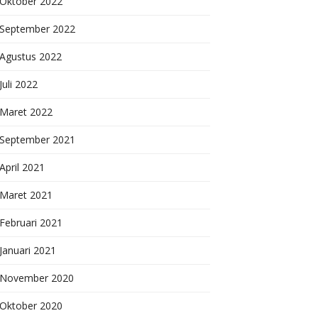
Oktober 2022
September 2022
Agustus 2022
Juli 2022
Maret 2022
September 2021
April 2021
Maret 2021
Februari 2021
Januari 2021
November 2020
Oktober 2020