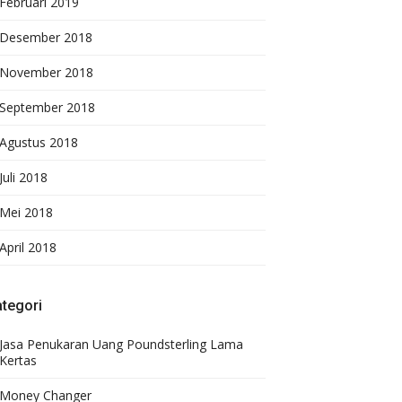
Februari 2019
Desember 2018
November 2018
September 2018
Agustus 2018
Juli 2018
Mei 2018
April 2018
tegori
Jasa Penukaran Uang Poundsterling Lama
Kertas
Money Changer