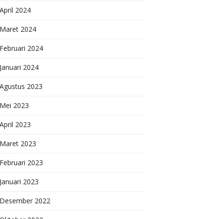
April 2024
Maret 2024
Februari 2024
Januari 2024
Agustus 2023
Mei 2023
April 2023
Maret 2023
Februari 2023
Januari 2023
Desember 2022