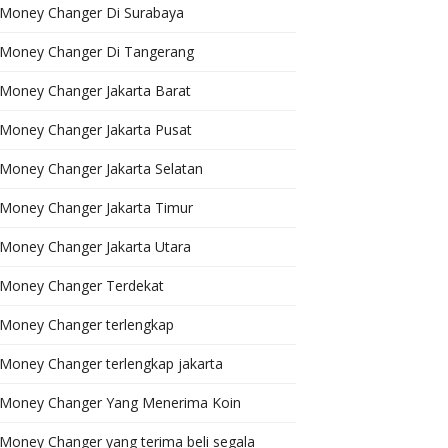
Money Changer Di Surabaya
Money Changer Di Tangerang
Money Changer Jakarta Barat
Money Changer Jakarta Pusat
Money Changer Jakarta Selatan
Money Changer Jakarta Timur
Money Changer Jakarta Utara
Money Changer Terdekat
Money Changer terlengkap
Money Changer terlengkap jakarta
Money Changer Yang Menerima Koin
Money Changer yang terima beli segala