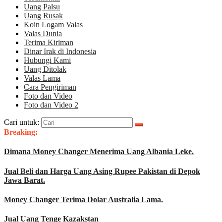
Uang Palsu
Uang Rusak
Koin Logam Valas
Valas Dunia
Terima Kiriman
Dinar Irak di Indonesia
Hubungi Kami
Uang Ditolak
Valas Lama
Cara Pengiriman
Foto dan Video
Foto dan Video 2
Cari untuk:
Breaking:
Dimana Money Changer Menerima Uang Albania Leke.
Jual Beli dan Harga Uang Asing Rupee Pakistan di Depok
Jawa Barat.
Money Changer Terima Dolar Australia Lama.
Jual Uang Tenge Kazakstan