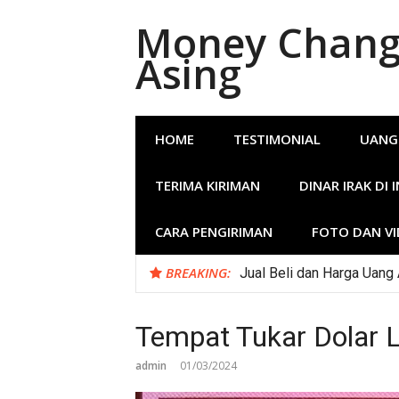
Lompat
Money Change
ke
konten
Asing
HOME
TESTIMONIAL
UANG
TERIMA KIRIMAN
DINAR IRAK DI 
CARA PENGIRIMAN
FOTO DAN V
BREAKING:
Jual Beli dan Harga Uang
Money Changer Terima Dol
Tempat Tukar Dolar
admin
01/03/2024