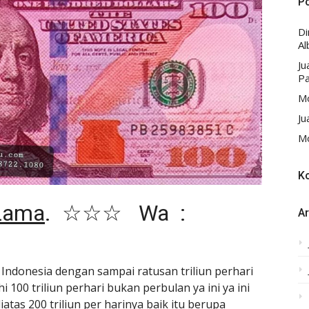
P
D
Al
Ju
Pa
Mo
Ju
Mo
K
 Lama
. ☆☆☆ Wa :
Ar
 Indonesia dengan sampai ratusan triliun perhari
 100 triliun perhari bukan perbulan ya ini ya ini
tas 200 triliun per harinya baik itu berupa