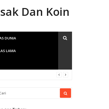
sak Dan Koin
AS DUNIA
LAS LAMA
RI
NTUK: