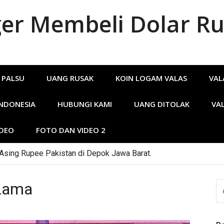
r Membeli Dolar Ru
 PALSU
UANG RUSAK
KOIN LOGAM VALAS
VAL
INDONESIA
HUBUNGI KAMI
UANG DITOLAK
VA
IDEO
FOTO DAN VIDEO 2
 Asing Rupee Pakistan di Depok Jawa Barat.
ar Australia Lama.
 Lama
CA
U