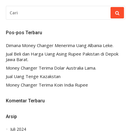
CARI
UNTUK:
Pos-pos Terbaru
Dimana Money Changer Menerima Uang Albania Leke.
Jual Beli dan Harga Uang Asing Rupee Pakistan di Depok
Jawa Barat.
Money Changer Terima Dolar Australia Lama.
Jual Uang Tenge Kazakstan
Money Changer Terima Koin India Rupee
Komentar Terbaru
Arsip
Juli 2024