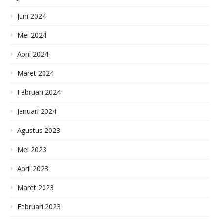
Juni 2024
Mei 2024
April 2024
Maret 2024
Februari 2024
Januari 2024
Agustus 2023
Mei 2023
April 2023
Maret 2023
Februari 2023