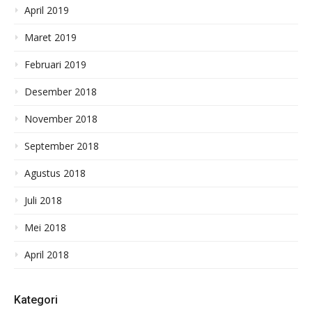
April 2019
Maret 2019
Februari 2019
Desember 2018
November 2018
September 2018
Agustus 2018
Juli 2018
Mei 2018
April 2018
Kategori