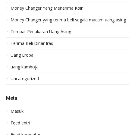
Money Changer Yang Menerima Koin
Money Changer yang terima beli segala macam uang asing
Tempat Penukaran Uang Asing
Terima Beli Dinar Iraq
Uang Eropa
uang kamboja
Uncategorized
Meta
Masuk
Feed entri
Feed komentar