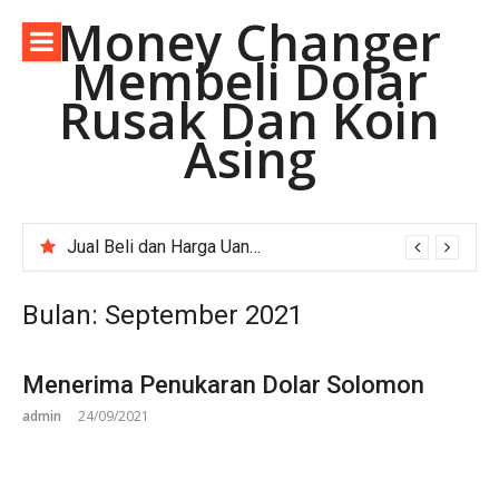
Lompat
Money Changer
ke
Membeli Dolar
konten
Rusak Dan Koin
Asing
Jual Beli dan Harga Uang Asing Rupee Pakistan di Depok Jawa Barat.
Bulan:
September 2021
Menerima Penukaran Dolar Solomon
admin
24/09/2021