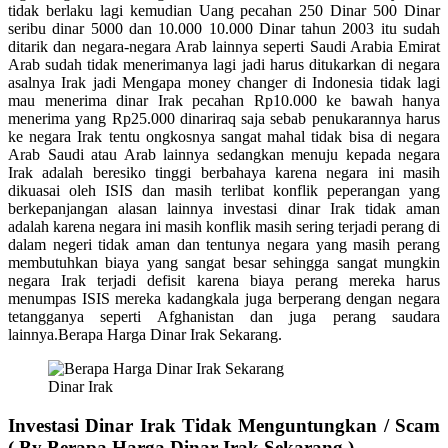
tidak berlaku lagi kemudian Uang pecahan 250 Dinar 500 Dinar
seribu dinar 5000 dan 10.000 10.000 Dinar tahun 2003 itu sudah
ditarik dan negara-negara Arab lainnya seperti Saudi Arabia Emirat
Arab sudah tidak menerimanya lagi jadi harus ditukarkan di negara
asalnya Irak jadi Mengapa money changer di Indonesia tidak lagi
mau menerima dinar Irak pecahan Rp10.000 ke bawah hanya
menerima yang Rp25.000 dinariraq saja sebab penukarannya harus
ke negara Irak tentu ongkosnya sangat mahal tidak bisa di negara
Arab Saudi atau Arab lainnya sedangkan menuju kepada negara
Irak adalah beresiko tinggi berbahaya karena negara ini masih
dikuasai oleh ISIS dan masih terlibat konflik peperangan yang
berkepanjangan alasan lainnya investasi dinar Irak tidak aman
adalah karena negara ini masih konflik masih sering terjadi perang di
dalam negeri tidak aman dan tentunya negara yang masih perang
membutuhkan biaya yang sangat besar sehingga sangat mungkin
negara Irak terjadi defisit karena biaya perang mereka harus
menumpas ISIS mereka kadangkala juga berperang dengan negara
tetangganya seperti Afghanistan dan juga perang saudara
lainnya.Berapa Harga Dinar Irak Sekarang.
Dinar Irak
Investasi Dinar Irak Tidak Menguntungkan / Scam
( By Berapa Harga Dinar Irak Sekarang )