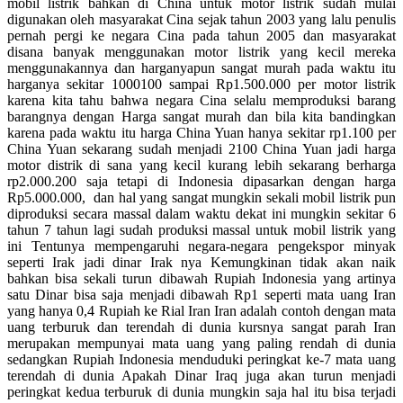
mobil listrik bahkan di China untuk motor listrik sudah mulai
digunakan oleh masyarakat Cina sejak tahun 2003 yang lalu penulis
pernah pergi ke negara Cina pada tahun 2005 dan masyarakat
disana banyak menggunakan motor listrik yang kecil mereka
menggunakannya dan harganyapun sangat murah pada waktu itu
harganya sekitar 1000100 sampai Rp1.500.000 per motor listrik
karena kita tahu bahwa negara Cina selalu memproduksi barang
barangnya dengan Harga sangat murah dan bila kita bandingkan
karena pada waktu itu harga China Yuan hanya sekitar rp1.100 per
China Yuan sekarang sudah menjadi 2100 China Yuan jadi harga
motor distrik di sana yang kecil kurang lebih sekarang berharga
rp2.000.200 saja tetapi di Indonesia dipasarkan dengan harga
Rp5.000.000, dan hal yang sangat mungkin sekali mobil listrik pun
diproduksi secara massal dalam waktu dekat ini mungkin sekitar 6
tahun 7 tahun lagi sudah produksi massal untuk mobil listrik yang
ini Tentunya mempengaruhi negara-negara pengekspor minyak
seperti Irak jadi dinar Irak nya Kemungkinan tidak akan naik
bahkan bisa sekali turun dibawah Rupiah Indonesia yang artinya
satu Dinar bisa saja menjadi dibawah Rp1 seperti mata uang Iran
yang hanya 0,4 Rupiah ke Rial Iran Iran adalah contoh dengan mata
uang terburuk dan terendah di dunia kursnya sangat parah Iran
merupakan mempunyai mata uang yang paling rendah di dunia
sedangkan Rupiah Indonesia menduduki peringkat ke-7 mata uang
terendah di dunia Apakah Dinar Iraq juga akan turun menjadi
peringkat kedua terburuk di dunia mungkin saja hal itu bisa terjadi