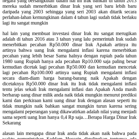
negara yang bersangkutan dalam hal ini Irak bahkan di tahun 2013
mereka sudah menerbitkan dinar Irak yang seri baru lebih baru
daripada yang 2003 sehingga yang seri 2003 akan ditarik secara
perlahan-lahan kemungkinan dalam 4 tahun lagi sudah tidak berlaku
lagi itu sangat mungkin
hal lain yang membuat investasi dinar Irak itu sangat merugikan
adalah di tahun 2016 atau 3 tahun yang lalu pemerintah Irak sudah
menerbitkan pecahan Rp50.000 dinar Irak Apakah artinya itu
artinya bahwa uang Irak mengalami inflasi karena menerbitkan
pecahan yang lebih besar Sama halnya dengan rupiah pada tahun
1980 uang Rupiah hanya ada pecahan Rp10.000 saja paling besar
kemudian dicetak lagi pecahan Rp50.000 dan kemudian mencetak
lagi pecahan Rp100.000 artinya uang Rupiah mengalami inflasi
secara diam-diam harga barang-barang naik Apakah dengan
dicetaknya Rp50.000 dinar Irak itu Irak tidak mengalami inflasi
tentu jelas sekali Irak mengalami inflasi dan Apakah Anda masih
berharap uang dinar milik anda naik tidak mungkin menurut prediksi
kami dan perkiraan kami uang dinar Irak dengan alasan seperti itu
tidak mungkin naik bahkan sangat mungkin turun karena sering
mengalami peperangan yang dikawatirkan adalah nilai yang menjadi
sama seperti uang Iran hanya 0,4 Rp saja…Berapa Harga Dinar Irak
Sekarang
alasan lain mengapa dinar Irak anda tidak akan naik bahwa pada
waktu pemerintahan Saddam Hussein digulingkan tentunya ada