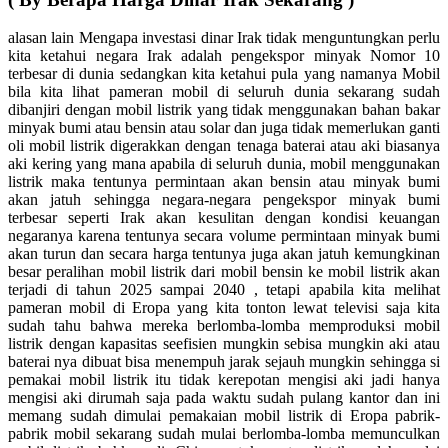
alasan lain Mengapa investasi dinar Irak tidak menguntungkan perlu
kita ketahui negara Irak adalah pengekspor minyak Nomor 10
terbesar di dunia sedangkan kita ketahui pula yang namanya Mobil
bila kita lihat pameran mobil di seluruh dunia sekarang sudah
dibanjiri dengan mobil listrik yang tidak menggunakan bahan bakar
minyak bumi atau bensin atau solar dan juga tidak memerlukan ganti
oli mobil listrik digerakkan dengan tenaga baterai atau aki biasanya
aki kering yang mana apabila di seluruh dunia, mobil menggunakan
listrik maka tentunya permintaan akan bensin atau minyak bumi
akan jatuh sehingga negara-negara pengekspor minyak bumi
terbesar seperti Irak akan kesulitan dengan kondisi keuangan
negaranya karena tentunya secara volume permintaan minyak bumi
akan turun dan secara harga tentunya juga akan jatuh kemungkinan
besar peralihan mobil listrik dari mobil bensin ke mobil listrik akan
terjadi di tahun 2025 sampai 2040 , tetapi apabila kita melihat
pameran mobil di Eropa yang kita tonton lewat televisi saja kita
sudah tahu bahwa mereka berlomba-lomba memproduksi mobil
listrik dengan kapasitas seefisien mungkin sebisa mungkin aki atau
baterai nya dibuat bisa menempuh jarak sejauh mungkin sehingga si
pemakai mobil listrik itu tidak kerepotan mengisi aki jadi hanya
mengisi aki dirumah saja pada waktu sudah pulang kantor dan ini
memang sudah dimulai pemakaian mobil listrik di Eropa pabrik-
pabrik mobil sekarang sudah mulai berlomba-lomba memunculkan