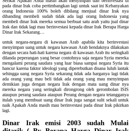
Serikat Apakah Anda masih akan menyimpan dan berinvestasi di
pada dinar Irak coba pertimbangkan lagi untuk saat ini Kebanyakan
orang Indonesia 100% boleh dibilang menjual dinar Irak nya
dibanding membeli sudah tidak ada lagi orang Indonesia yang
membeli dinar Irak mereka semua berbuat satu arah yaitu jual dinar
Irak dan tidak lagi mau berinvestasi kepada dinar Irak Berapa Harga
Dinar Irak Sekarang…
untuk negara-negara di kawasan Arab apabila kita berinvestasi
menyimpan uang untuk negara kawasan Arab hendaknya dilakukan
dengan secara hati-hati karena negara di kawasan Arab itu seringkali
dilanda peperangan yang besar contohnya saja negara Syria mereka
mengalami perang saudara yang luar biasa sampai negara Syria itu
hancur karena faktor ideologi yang diperebutkan disana luluh lantak
sehingga uang negara Syria sekarang tidak ada harganya lagi tidak
ada orang yang mau beli tidak ada orang yang mau menyimpan
demikian juga dengan negara Irak dengan mata uang dinar nya
mereka negara yang seringkali dirongrong oleh gerombolan ISIS
ataupun perang saudara ataupun Perang dengan negara tetangganya
itulah yang membuat uang dinar Irak juga sangat sulit sekali untuk
naik Apakah Anda masih mau berinvestasi pada dinar Irak pikirkan
lagi.
Dinar Irak emisi 2003 sudah Mulai
ditarik ( By Berapa Harga Dinar Irak