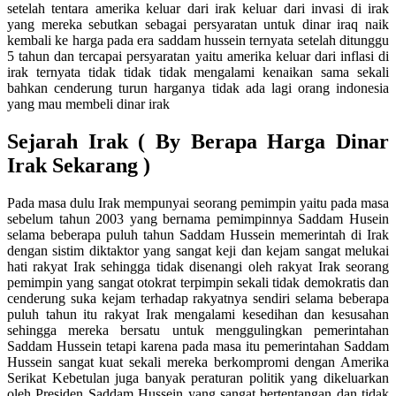
setelah tentara amerika keluar dari irak keluar dari invasi di irak
yang mereka sebutkan sebagai persyaratan untuk dinar iraq naik
kembali ke harga pada era saddam hussein ternyata setelah ditunggu
5 tahun dan tercapai persyaratan yaitu amerika keluar dari inflasi di
irak ternyata tidak tidak tidak mengalami kenaikan sama sekali
bahkan cenderung turun harganya tidak ada lagi orang indonesia
yang mau membeli dinar irak
Sejarah Irak ( By Berapa Harga Dinar
Irak Sekarang )
Pada masa dulu Irak mempunyai seorang pemimpin yaitu pada masa
sebelum tahun 2003 yang bernama pemimpinnya Saddam Husein
selama beberapa puluh tahun Saddam Hussein memerintah di Irak
dengan sistim diktaktor yang sangat keji dan kejam sangat melukai
hati rakyat Irak sehingga tidak disenangi oleh rakyat Irak seorang
pemimpin yang sangat otokrat terpimpin sekali tidak demokratis dan
cenderung suka kejam terhadap rakyatnya sendiri selama beberapa
puluh tahun itu rakyat Irak mengalami kesedihan dan kesusahan
sehingga mereka bersatu untuk menggulingkan pemerintahan
Saddam Hussein tetapi karena pada masa itu pemerintahan Saddam
Hussein sangat kuat sekali mereka berkompromi dengan Amerika
Serikat Kebetulan juga banyak peraturan politik yang dikeluarkan
oleh Presiden Saddam Hussein yang sangat bertentangan dan tidak