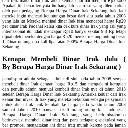
dari Irak maka dinar Irak akan kembali normal menjadi Rp35.000
Apakah itu benar ternyata itu hanyalah scam isu yang dilemparkan
oleh para pedagang Berapa Harga Dinar Irak Sekarang Irak Jadi
mereka ingin mencari keuntungan besar dari situ pada tahun 2003
yang lalu itu Mereka menjual dinar Irak bisa mencapai harga Rp20
per dinar Irak Padahal kalau kita cek kurs dinar Irak yang asli yang
internasional itu tidak mencapai Rp10 hanya sekitar 9,8 Rp tetapi
dijual oleh mereka dengan harga Rp20 mereka meraup untung besar
1 Dinar untung dua kali lipat atau 200% Berapa Harga Dinar Irak
Sekarang
Kenapa Membeli Dinar Irak dulu (
By Berapa Harga Dinar Irak Sekarang )
penulispun admin sebagai admin di sini pada tahun 2008 sempat
membeli dinar Irak dengan harga Rp15 dan mengalami kerugian
dan penulis admin menjual kembali dinar Irak nya di tahun 2013
setelah Berapa Harga Dinar Irak Sekarang Amerika keluar dari Irak
keluar dari invasi di Irak yang mereka Sebutkan sebagai persyaratan
untuk dinar Irak naik kembali ke harga pada waktu tahun 2003
sampai tahun 2010 banyak sekali orang orang kita indonesia
Berapa Harga Dinar Irak Sekarang yang berlomba-lomba
berinvestasi membeli dinar iraq dari para pedagang spekulasi yang
ber promosi mengatakan ini dinar iraq murah karena pada jaman