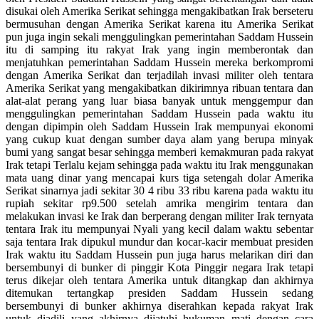
disukai oleh Amerika Serikat sehingga mengakibatkan Irak berseteru
bermusuhan dengan Amerika Serikat karena itu Amerika Serikat
pun juga ingin sekali menggulingkan pemerintahan Saddam Hussein
itu di samping itu rakyat Irak yang ingin memberontak dan
menjatuhkan pemerintahan Saddam Hussein mereka berkompromi
dengan Amerika Serikat dan terjadilah invasi militer oleh tentara
Amerika Serikat yang mengakibatkan dikirimnya ribuan tentara dan
alat-alat perang yang luar biasa banyak untuk menggempur dan
menggulingkan pemerintahan Saddam Hussein pada waktu itu
dengan dipimpin oleh Saddam Hussein Irak mempunyai ekonomi
yang cukup kuat dengan sumber daya alam yang berupa minyak
bumi yang sangat besar sehingga memberi kemakmuran pada rakyat
Irak tetapi Terlalu kejam sehingga pada waktu itu Irak menggunakan
mata uang dinar yang mencapai kurs tiga setengah dolar Amerika
Serikat sinarnya jadi sekitar 30 4 ribu 33 ribu karena pada waktu itu
rupiah sekitar rp9.500 setelah amrika mengirim tentara dan
melakukan invasi ke Irak dan berperang dengan militer Irak ternyata
tentara Irak itu mempunyai Nyali yang kecil dalam waktu sebentar
saja tentara Irak dipukul mundur dan kocar-kacir membuat presiden
Irak waktu itu Saddam Hussein pun juga harus melarikan diri dan
bersembunyi di bunker di pinggir Kota Pinggir negara Irak tetapi
terus dikejar oleh tentara Amerika untuk ditangkap dan akhirnya
ditemukan tertangkap presiden Saddam Hussein sedang
bersembunyi di bunker akhirnya diserahkan kepada rakyat Irak
untuk diadili yang akhirnya dijatuhi hukuman mati dengan cara