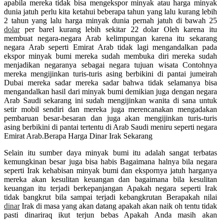
apabila mereka tidak bisa mengekspor minyak atau harga minyak
dunia jatuh perlu kita ketahui beberapa tahun yang lalu kurang lebih
2 tahun yang lalu harga minyak dunia pernah jatuh di bawah 25
dolar
per barel kurang lebih sekitar 22 dolar Oleh karena itu
membuat negara-negara Arab kelimpungan karena itu sekarang
negara Arab seperti Emirat Arab tidak lagi mengandalkan pada
ekspor minyak bumi mereka sudah membuka diri mereka sudah
menjadikan negaranya sebagai negara tujuan wisata Contohnya
mereka mengijinkan turis-turis asing berbikini di pantai jumeirah
Dubai mereka sadar mereka sadar bahwa tidak selamanya bisa
mengandalkan hasil dari minyak bumi demikian juga dengan negara
Arab Saudi sekarang ini sudah mengijinkan wanita di sana untuk
setir mobil sendiri dan mereka juga merencanakan mengadakan
pembaruan besar-besaran dan juga akan mengijinkan turis-turis
asing berbikini di pantai tertentu di Arab Saudi meniru seperti negara
Emirat Arab.Berapa Harga Dinar Irak Sekarang
Selain itu sumber daya minyak bumi itu adalah sangat terbatas
kemungkinan besar juga bisa habis Bagaimana halnya bila negara
seperti Irak kehabisan minyak bumi dan ekspornya jatuh harganya
mereka akan kesulitan keuangan dan bagaimana bila kesulitan
keuangan itu terjadi berkepanjangan Apakah negara seperti Irak
tidak bangkrut bila sampai terjadi kebangkrutan Berapakah nilai
dinar
Irak di masa yang akan datang apakah akan naik oh tentu tidak
pasti dinariraq ikut terjun bebas Apakah Anda masih akan