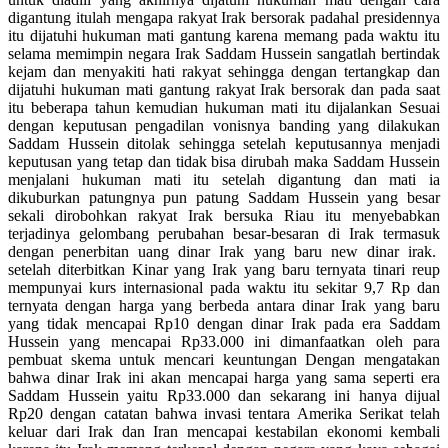
digantung itulah mengapa rakyat Irak bersorak padahal presidennya
itu dijatuhi hukuman mati gantung karena memang pada waktu itu
selama memimpin negara Irak Saddam Hussein sangatlah bertindak
kejam dan menyakiti hati rakyat sehingga dengan tertangkap dan
dijatuhi hukuman mati gantung rakyat Irak bersorak dan pada saat
itu beberapa tahun kemudian hukuman mati itu dijalankan Sesuai
dengan keputusan pengadilan vonisnya banding yang dilakukan
Saddam Hussein ditolak sehingga setelah keputusannya menjadi
keputusan yang tetap dan tidak bisa dirubah maka Saddam Hussein
menjalani hukuman mati itu setelah digantung dan mati ia
dikuburkan patungnya pun patung Saddam Hussein yang besar
sekali dirobohkan rakyat Irak bersuka Riau itu menyebabkan
terjadinya gelombang perubahan besar-besaran di Irak termasuk
dengan penerbitan uang dinar Irak yang baru new dinar irak.
setelah diterbitkan Kinar yang Irak yang baru ternyata tinari reup
mempunyai kurs internasional pada waktu itu sekitar 9,7 Rp dan
ternyata dengan harga yang berbeda antara dinar Irak yang baru
yang tidak mencapai Rp10 dengan dinar Irak pada era Saddam
Hussein yang mencapai Rp33.000 ini dimanfaatkan oleh para
pembuat skema untuk mencari keuntungan Dengan mengatakan
bahwa dinar Irak ini akan mencapai harga yang sama seperti era
Saddam Hussein yaitu Rp33.000 dan sekarang ini hanya dijual
Rp20 dengan catatan bahwa invasi tentara Amerika Serikat telah
keluar dari Irak dan Iran mencapai kestabilan ekonomi kembali