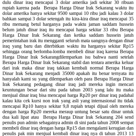
dulu dinar iraq mencapai 3 dolar amerika jadi sekitar 30 ribuan
rupiah karena pada Berapa Harga Dinar Irak Sekarang waktu itu
dolar amerika hanya sekitar 9500 sampai 10 ribu jadi kalau 3 dolar
bahkan sampai 3 dolar setengah itu kira-kira dinar iraq mencapai 35
ribu memang betul harganya pada waktu jaman saddam hussein
belum jatuh dinar iraq itu mencapai harga sekitar 33 ribu Berapa
Harga Dinar Irak Sekarang dan ketika saddam hussein jatuh
pemerintahan irak itu mengganti seluruh mata uangnya dengan dinar
iraq yang baru dan diterbitkan waktu itu harganya sekitar Rp15
sehingga orang berlomba-lomba membeli dinar iraq karena Berapa
Harga Dinar Irak Sekarangdilemparkan isu bahwa nanti setelah
Berapa Harga Dinar Irak Sekarang stabil dan tentara amerika keluar
dari irak maka dinar iraq takkan kembali normal Berapa Harga
Dinar Irak Sekarang menjadi 35000 apakah itu benar ternyata itu
hanyalah kami su yang dilemparkan oleh para Berapa Harga Dinar
Irak Sekarang pedagang dinar iraq jadi mereka ingin mencari
keuntungan besar dari situ pada tahun 2003 yang lalu itu maka
menjual dinar iraq bisa mencapai harga Rp20 per dinar iraq padahal
kalau kita cek kursi non irak yang asli yang internasional itu tidak
mencapai Rp10 hanya sekitar 9,8 rupiah tetapi dijual oleh mereka
dengan harga Rp20 mereka meraup untung besar satu dinar untuk
dua kali lipat atau Berapa Harga Dinar Irak Sekarang 204 send
penulis pun admin sebagainya admin di sini pada tahun 2008 sempat
membeli dinar iraq dengan harga Rp15 dan mengalami kerugian dan
penulis pak min menjual kembali dinar iraq nya di tahun 2013 13