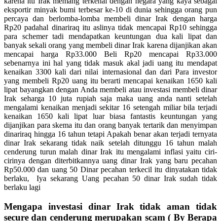
karena itu Irak memang terkenal dengan negara yang kaya sebagai
eksportir minyak bumi terbesar ke-10 di dunia sehingga orang pun
percaya dan berlomba-lomba membeli dinar Irak dengan harga
Rp20 padahal dinariraq itu aslinya tidak mencapai Rp10 sehingga
para schemer tadi mendapatkan keuntungan dua kali lipat dan
banyak sekali orang yang membeli dinar Irak karena dijanjikan akan
mencapai harga Rp33.000 Beli Rp20 mencapai Rp33.000
sebenarnya ini hal yang tidak masuk akal jadi uang itu mendapat
kenaikan 3300 kali dari nilai internasional dan dari Para investor
yang membeli Rp20 uang itu berarti mencapai kenaikan 1650 kali
lipat bayangkan dengan Anda membeli atau investasi membeli dinar
Irak seharga 10 juta rupiah saja maka uang anda nanti setelah
mengalami kenaikan menjadi sekitar 16 setengah miliar bila terjadi
kenaikan 1650 kali lipat luar biasa fantastis keuntungan yang
dijanjikan para skema itu dan orang banyak tertarik dan menyimpan
dinariraq hingga 16 tahun tetapi Apakah benar akan terjadi ternyata
dinar Irak sekarang tidak naik setelah ditunggu 16 tahun malah
cenderung turun malah dinar Irak itu mengalami inflasi yaitu ciri-
cirinya dengan diterbitkannya uang dinar Irak yang baru pecahan
Rp50.000 dan uang 50 Dinar pecahan terkecil itu dinyatakan tidak
berlaku, Iya sekarang Uang pecahan 50 dinar Irak sudah tidak
berlaku lagi
Mengapa investasi dinar Irak tidak aman tidak
secure dan cenderung merupakan scam ( By Berapa