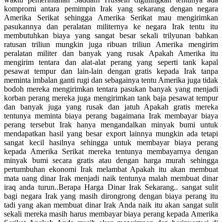
kompromi antara pemimpin Irak yang sekarang dengan negara
Amerika Serikat sehingga Amerika Serikat mau mengirimkan
pasukannya dan peralatan militernya ke negara Irak tentu itu
membutuhkan biaya yang sangat besar sekali trilyunan bahkan
ratusan triliun mungkin juga ribuan triliun Amerika mengirim
peralatan militer dan banyak yang rusak Apakah Amerika itu
mengirim tentara dan alat-alat perang yang seperti tank kapal
pesawat tempur dan lain-lain dengan gratis kepada Irak tanpa
meminta imbalan ganti rugi dan sebagainya tentu Amerika juga tidak
bodoh mereka mengirimkan tentara pasukan banyak yang menjadi
korban perang mereka juga mengirimkan tank baja pesawat tempur
dan banyak juga yang rusak dan jatuh Apakah gratis mereka
tentunya meminta biaya perang bagaimana Irak membayar biaya
perang tersebut Irak hanya mengandalkan minyak bumi untuk
mendapatkan hasil yang besar export lainnya mungkin ada tetapi
sangat kecil hasilnya sehingga untuk membayar biaya perang
kepada Amerika Serikat mereka tentunya membayarnya dengan
minyak bumi secara gratis atau dengan harga murah sehingga
pertumbuhan ekonomi Irak melambat Apakah itu akan membuat
mata uang dinar Irak menjadi naik tentunya malah membuat dinar
iraq anda turun..Berapa Harga Dinar Irak Sekarang.. sangat sulit
bagi negara Irak yang masih dirongrong dengan biaya perang itu
tadi yang akan membuat dinar Irak Anda naik itu akan sangat sulit
sekali mereka masih harus membayar biaya perang kepada Amerika