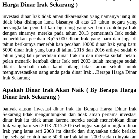
Harga Dinar Irak Sekarang )
investasi dinar Irak tidak aman dikarenakan yang namanya uang itu
tidak bisa disimpan lama biasanya di atas 20 tahun negara yang
bersangkutan penerbit kan lagi uang yang seri baru contohnya Irak
dengan sinarnya mereka pada tahun 2013 pemerintah Irak sudah
menerbitkan pecahan Rp25.000 dinar Irak yang baru dan juga di
tahun berikutnya menerbit kan pecahan 10000 dinar Irak yang baru
5000 dinar Irak yang baru di tahun 2015 dan 2016 artinya sudah 6
tahun yang lalu penerbitan dinar Irak itu dan mereka sudah pelan-
pelan menarik kembali dinar Irak seri 2003 itulah mengapa sudah
ditarik kembali maka kami bilang tidak aman sekali untuk
menginvestasikan uang anda pada dinar Irak…Berapa Harga Dinar
Irak Sekarang
Apakah Dinar Irak Akan Naik ( By Berapa Harga
Dinar Irak Sekarang )
banyak alasan investasi
dinar Irak
itu Berapa Harga Dinar Irak
Sekarang tidak menguntungkan dan tidak aman pertama investasi
dinar Irak itu tidak aman karena mereka sudah menerbitkan dinar
Irak yang baru seri 2013 2015-2016 sehingga sangat mungkin dinar
Irak yang lama seri 2003 itu ditarik dan dinyatakan tidak berlaku
lagi sebagai contoh uang 50 dinar Irak tahun 2003 sudah dinyatakan