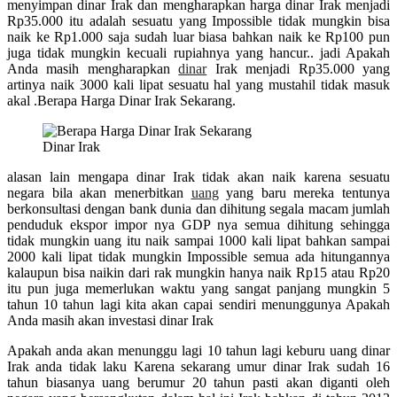
menyimpan dinar Irak dan mengharapkan harga dinar Irak menjadi
Rp35.000 itu adalah sesuatu yang Impossible tidak mungkin bisa
naik ke Rp1.000 saja sudah luar biasa bahkan naik ke Rp100 pun
juga tidak mungkin kecuali rupiahnya yang hancur.. jadi Apakah
Anda masih mengharapkan
dinar
Irak menjadi Rp35.000 yang
artinya naik 3000 kali lipat sesuatu hal yang mustahil tidak masuk
akal .Berapa Harga Dinar Irak Sekarang.
Dinar Irak
alasan lain mengapa dinar Irak tidak akan naik karena sesuatu
negara bila akan menerbitkan
uang
yang baru mereka tentunya
berkonsultasi dengan bank dunia dan dihitung segala macam jumlah
penduduk ekspor impor nya GDP nya semua dihitung sehingga
tidak mungkin uang itu naik sampai 1000 kali lipat bahkan sampai
2000 kali lipat tidak mungkin Impossible semua ada hitungannya
kalaupun bisa naikin dari rak mungkin hanya naik Rp15 atau Rp20
itu pun juga memerlukan waktu yang sangat panjang mungkin 5
tahun 10 tahun lagi kita akan capai sendiri menunggunya Apakah
Anda masih akan investasi dinar Irak
Apakah anda akan menunggu lagi 10 tahun lagi keburu uang dinar
Irak anda tidak laku Karena sekarang umur dinar Irak sudah 16
tahun biasanya uang berumur 20 tahun pasti akan diganti oleh