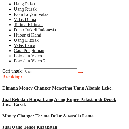
Uang Palsu
Uang Rusak
Koin Logam Valas
Valas Dunia
Terima Kiriman
Dinar Irak di Indonesia
Hubungi Kami
Uang Ditolak
Valas Lama
Cara Pengiriman
Foto dan Video
Foto dan Video 2
Cari untuk:
Breaking:
Dimana Money Changer Menerima Uang Albania Leke.
Jual Beli dan Harga Uang Asing Rupee Pakistan di Depok
Jawa Barat.
Money Changer Terima Dolar Australia Lama.
Jual Uang Tenge Kazakstan