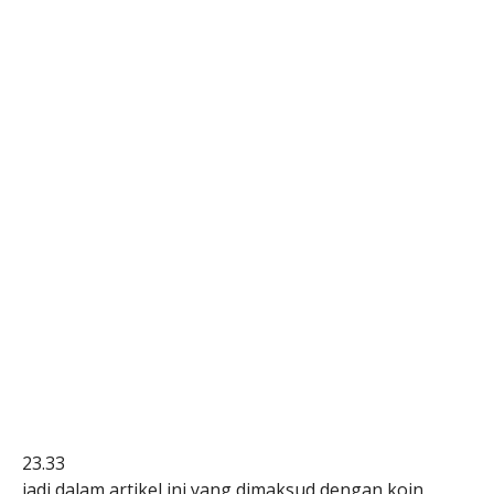
23.33
jadi dalam artikel ini yang dimaksud dengan koin