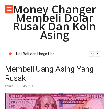
Lompat
Money Changer
ke
Membeli Dolar
konten
Rusak Dan Koin
Asing
Jual Beli dan Harga Uang Asing Rupee Pakistan di Depok Jawa Barat.
Membeli Uang Asing Yang
Rusak
admin
19/04/2019