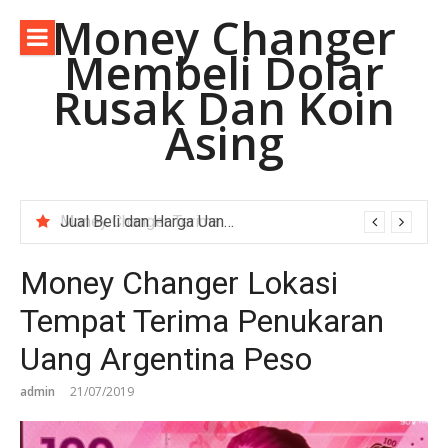
Lompat
Money Changer
ke
Membeli Dolar
konten
Rusak Dan Koin
Asing
Money Changer Terima Dolar Australia Lama.
Money Changer Lokasi
Tempat Terima Penukaran
Uang Argentina Peso
admin
21/07/2019