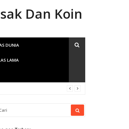
sak Dan Koin
AS DUNIA
LAS LAMA
RI
NTUK: