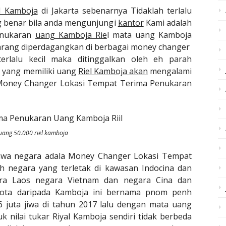
al Kamboja
di Jakarta sebenarnya Tidaklah terlalu
ng benar bila anda mengunjungi
kantor
Kami adalah
enukaran
uang Kamboja Rie
l mata uang Kamboja
jarang diperdagangkan di berbagai money changer
rlalu kecil maka ditinggalkan oleh eh parah
 yang memiliki uang
Riel Kamboja akan
mengalami
…Money Changer Lokasi Tempat Terima Penukaran
ang 50.000 riel kamboja
ahwa negara adala Money Changer Lokasi Tempat
 negara yang terletak di kawasan Indocina dan
ra Laos negara Vietnam dan negara Cina dan
kota daripada Kamboja ini bernama pnom penh
juta jiwa di tahun 2017 lalu dengan mata uang
k nilai tukar Riyal Kamboja sendiri tidak berbeda