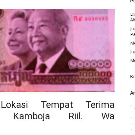
P
D
Al
Ju
Pa
Mo
Ju
Mo
K
Ar
Lokasi Tempat Terima
g Kamboja Riil. Wa