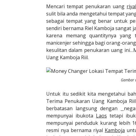
Mencari tempat penukaran uang
riy
sulit bila anda mengetahui tempat ya
sebagai tempat yang benar untuk p
sendiri bernama Riel Kamboja sangat 
karena memang quantitynya yang te
manicenjer sehingga bagi orang-orang
kesulitan dalam penukaran uang ini
Uang Kamboja Riil.
Gambar u
Untuk itu sedikit kita mengetahui b
Terima Penukaran Uang Kamboja Riilh
berbatasan langsung dengan
nega
mempunyai ibukota
Laos
tetapi ibu
mempunyai penduduk kurang lebih 16 
resmi nya bernama riyal
Kamboja
untu