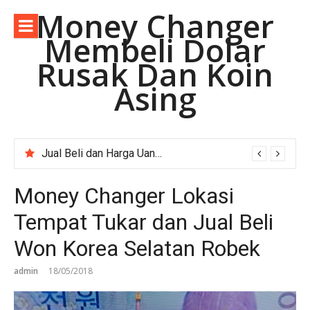
Lompat
Money Changer
ke
Membeli Dolar
konten
Rusak Dan Koin
Asing
Jual Beli dan Harga Uang Asing Rupee Pakistan di Depok Jawa Barat.
Money Changer Lokasi
Tempat Tukar dan Jual Beli
Won Korea Selatan Robek
admin
18/05/2018