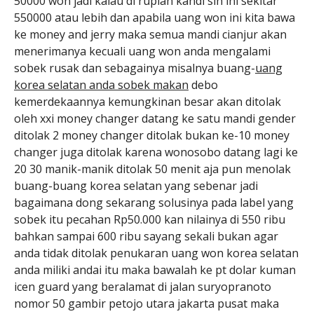
50000 won jadi kalau di rupiah kandi sih ini sekitar
550000 atau lebih dan apabila uang won ini kita bawa
ke money and jerry maka semua mandi cianjur akan
menerimanya kecuali uang won anda mengalami
sobek rusak dan sebagainya misalnya buang-
uang
korea selatan anda sobek makan
debo
kemerdekaannya kemungkinan besar akan ditolak
oleh xxi money changer datang ke satu mandi gender
ditolak 2 money changer ditolak bukan ke-10 money
changer juga ditolak karena wonosobo datang lagi ke
20 30 manik-manik ditolak 50 menit aja pun menolak
buang-buang korea selatan yang sebenar jadi
bagaimana dong sekarang solusinya pada label yang
sobek itu pecahan Rp50.000 kan nilainya di 550 ribu
bahkan sampai 600 ribu sayang sekali bukan agar
anda tidak ditolak penukaran uang won korea selatan
anda miliki andai itu maka bawalah ke pt dolar kuman
icen guard yang beralamat di jalan suryopranoto
nomor 50 gambir petojo utara jakarta pusat maka