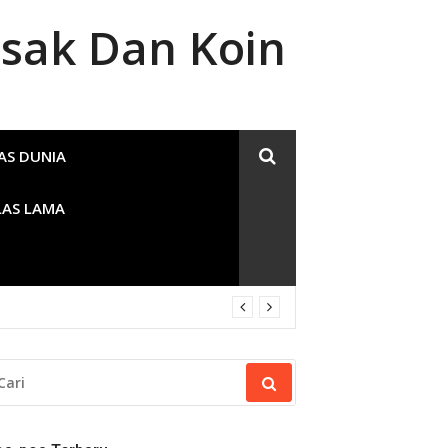
sak Dan Koin
AS DUNIA
LAS LAMA
RI
NTUK: