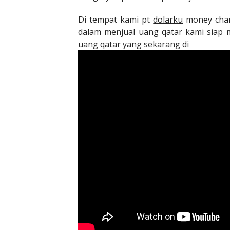
Di tempat kami pt
dolarku
money chan
dalam menjual uang qatar kami sia
uang
qatar yang sekarang di