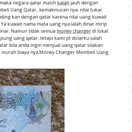
 maka negara qatar masih
kalah
jauh dengan
li Uang Qatar.. kemakmuran nya. nilai tukar
nding kan dengan qatar karena nilai uang kuwait
Ya kuwait nama mata uang nya ialah dinar mirip
dinar. Namun tidak semua
money changer
di lokal
ung uang qatar, tetapi kami pt dolarku salah
r bila anda ingin menjual uang qatar silakan
ga murah biaya nya.Money Changer Membeli Uang