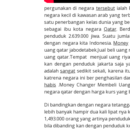
pergunakan di negara
tersebut
ialah 
negara kecil di kawasan arab yang ter
satu penerbangan kelas dunia yang ber
sebagai ibu kota negara
Qatar
. Ber
penduduk 2.639.000 jiwa. Suatu juml
dengan negara kita Indonesia.
Money
uang qatar jabodetabek.Jual beli uang 
uang qatar.Tempat menjual uang riya
kan dengan penduduk jakarta saja y
adalah
sangat
sedikit sekali, karena 
katrena negara ini ber penghasilan d
habis
.Money Changer Membeli Uang 
negara qatar dengan harga kurs yang b
Di bandingkan dengan negara tetangg
lebih banyak hampir dua kali lipat nya
1,493.000 orang yang artinya penduduk
bila dibanding kan dengan penduduk ku