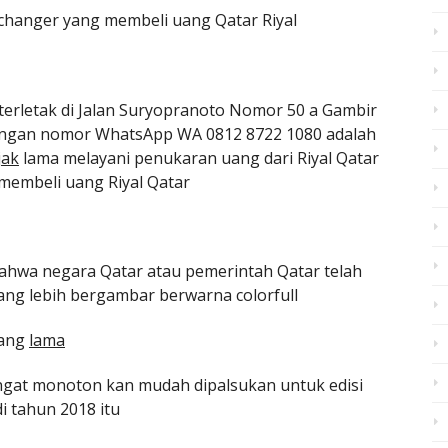
changer yang membeli uang Qatar Riyal
erletak di Jalan Suryopranoto Nomor 50 a Gambir
dengan nomor WhatsApp WA 0812 8722 1080 adalah
jak
lama melayani penukaran uang dari Riyal Qatar
 membeli uang Riyal Qatar
bahwa negara Qatar atau pemerintah Qatar telah
ang lebih bergambar berwarna colorfull
yang
lama
angat monoton kan mudah dipalsukan untuk edisi
i tahun 2018 itu