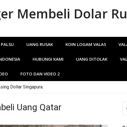
r Membeli Dolar Ru
 PALSU
UANG RUSAK
KOIN LOGAM VALAS
VAL
INDONESIA
HUBUNGI KAMI
UANG DITOLAK
VA
IDEO
FOTO DAN VIDEO 2
n Logam Dolar Singapura di Kabupaten Dharmasraya.
eli Uang Qatar
CA
U