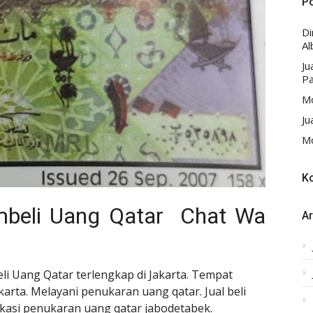
P
D
Al
Ju
Pa
Mo
Ju
Mo
K
beli Uang Qatar Chat Wa
Ar
 Uang Qatar terlengkap di Jakarta. Tempat
akarta. Melayani penukaran uang qatar. Jual beli
okasi
penukaran
uang qatar jabodetabek.