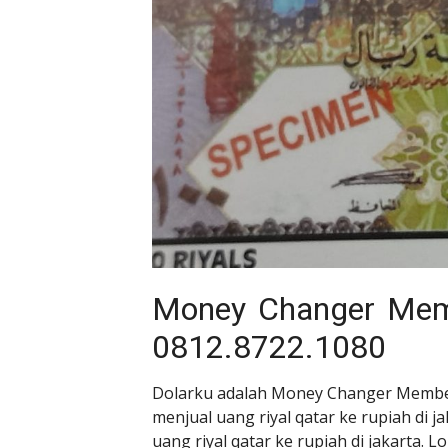
Money Changer Mem
0812.8722.1080
Dolarku adalah Money Changer Membeli
menjual uang riyal qatar ke rupiah di j
uang riyal qatar ke rupiah di jakarta. L