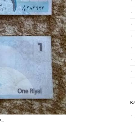
Ka
MA…