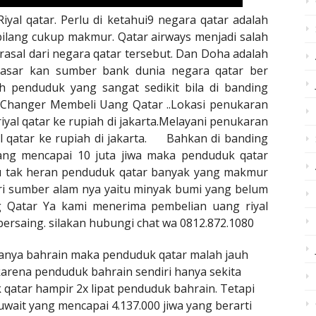
Riyal qatar. Perlu di ketahui9 negara qatar adalah
bilang cukup makmur. Qatar airways menjadi salah
asal dari negara qatar tersebut. Dan Doha adalah
dasar kan sumber bank dunia negara qatar ber
ah penduduk yang sangat sedikit bila di banding
Changer Membeli Uang Qatar ..Lokasi penukaran
riyal qatar ke rupiah di jakarta.Melayani penukaran
l qatar ke rupiah di jakarta. Bahkan di banding
ang mencapai 10 juta jiwa maka penduduk qatar
itu tak heran penduduk qatar banyak yang makmur
ari sumber alam nya yaitu minyak bumi yang belum
Qatar Ya kami menerima pembelian uang riyal
ersaing. silakan hubungi chat wa 0812.872.1080
anya bahrain maka penduduk qatar malah jauh
 karena penduduk bahrain sendiri hanya sekita
 qatar hampir 2x lipat penduduk bahrain. Tetapi
wait yang mencapai 4.137.000 jiwa yang berarti