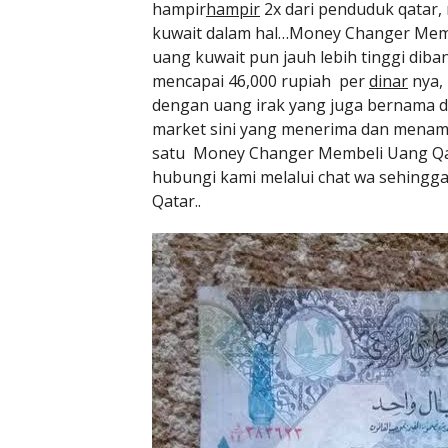
hampir
hampir
2x dari penduduk qatar,
kuwait dalam hal…Money Changer Membe
uang kuwait pun jauh lebih tinggi diba
mencapai 46,000 rupiah per
dinar
nya, 
dengan uang irak yang juga bernama 
market sini yang menerima dan menamp
satu Money Changer Membeli Uang Qata
hubungi kami melalui chat wa sehing
Qatar..