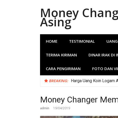
Lompat
Money Change
ke
konten
Asing
HOME
TESTIMONIAL
UANG
TERIMA KIRIMAN
DINAR IRAK DI 
CARA PENGIRIMAN
FOTO DAN V
BREAKING:
Jasa Penukaran Uang Koi
Money Changer Memb
admin
19/04/2019