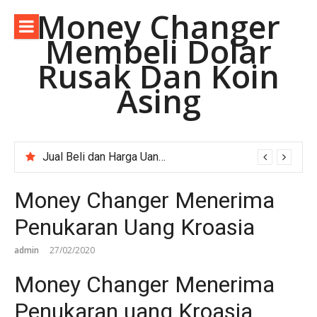
Lompat
Money Changer
ke
Membeli Dolar
konten
Rusak Dan Koin
Asing
Jual Beli dan Harga Uang Asing Rupee Pakistan di Depok Jawa Barat.
Money Changer Menerima
Penukaran Uang Kroasia
admin
27/02/2020
Money Changer Menerima
Penukaran uang Kroasia ..