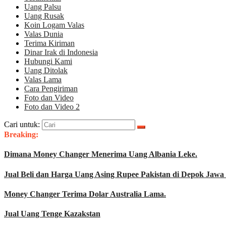
Uang Palsu
Uang Rusak
Koin Logam Valas
Valas Dunia
Terima Kiriman
Dinar Irak di Indonesia
Hubungi Kami
Uang Ditolak
Valas Lama
Cara Pengiriman
Foto dan Video
Foto dan Video 2
Cari untuk:
Breaking:
Dimana Money Changer Menerima Uang Albania Leke.
Jual Beli dan Harga Uang Asing Rupee Pakistan di Depok Jawa 
Money Changer Terima Dolar Australia Lama.
Jual Uang Tenge Kazakstan