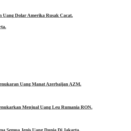
n Uang Dolar Amerika Rusak Cacat.
ta.
Penukaran Uang Manat Azerbaijan AZM.
enukarkan Menjual Uang Leu Rumania RON.
a Semua Jenis Uang Dunia Di Jakarta.