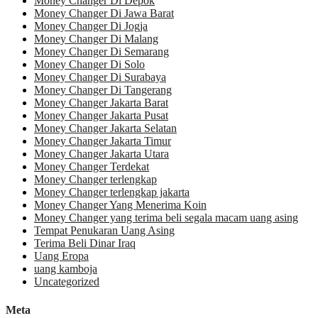
Money Changer Di Depok
Money Changer Di Jawa Barat
Money Changer Di Jogja
Money Changer Di Malang
Money Changer Di Semarang
Money Changer Di Solo
Money Changer Di Surabaya
Money Changer Di Tangerang
Money Changer Jakarta Barat
Money Changer Jakarta Pusat
Money Changer Jakarta Selatan
Money Changer Jakarta Timur
Money Changer Jakarta Utara
Money Changer Terdekat
Money Changer terlengkap
Money Changer terlengkap jakarta
Money Changer Yang Menerima Koin
Money Changer yang terima beli segala macam uang asing
Tempat Penukaran Uang Asing
Terima Beli Dinar Iraq
Uang Eropa
uang kamboja
Uncategorized
Meta