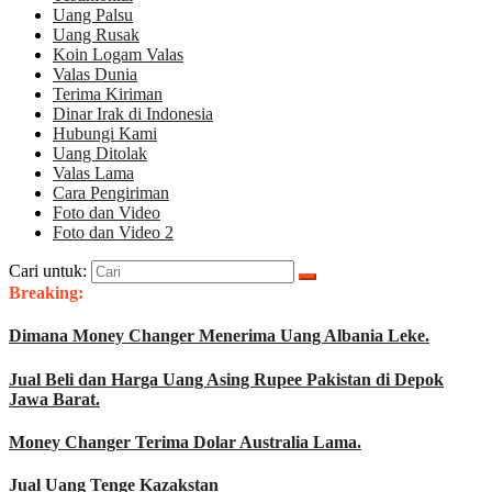
Uang Palsu
Uang Rusak
Koin Logam Valas
Valas Dunia
Terima Kiriman
Dinar Irak di Indonesia
Hubungi Kami
Uang Ditolak
Valas Lama
Cara Pengiriman
Foto dan Video
Foto dan Video 2
Cari untuk:
Breaking:
Dimana Money Changer Menerima Uang Albania Leke.
Jual Beli dan Harga Uang Asing Rupee Pakistan di Depok
Jawa Barat.
Money Changer Terima Dolar Australia Lama.
Jual Uang Tenge Kazakstan