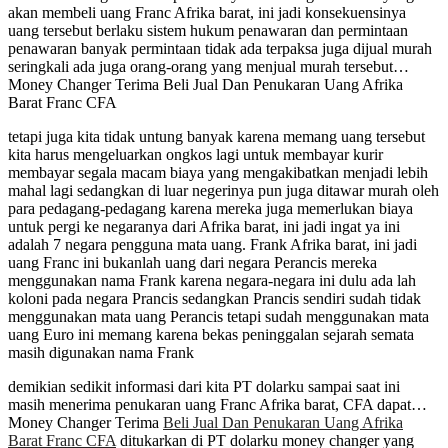
akan membeli uang Franc Afrika barat, ini jadi konsekuensinya
uang tersebut berlaku sistem hukum penawaran dan permintaan
penawaran banyak permintaan tidak ada terpaksa juga dijual murah
seringkali ada juga orang-orang yang menjual murah tersebut…
Money Changer Terima Beli Jual Dan Penukaran Uang Afrika
Barat Franc CFA
tetapi juga kita tidak untung banyak karena memang uang tersebut
kita harus mengeluarkan ongkos lagi untuk membayar kurir
membayar segala macam biaya yang mengakibatkan menjadi lebih
mahal lagi sedangkan di luar negerinya pun juga ditawar murah oleh
para pedagang-pedagang karena mereka juga memerlukan biaya
untuk pergi ke negaranya dari Afrika barat, ini jadi ingat ya ini
adalah 7 negara pengguna mata uang. Frank Afrika barat, ini jadi
uang Franc ini bukanlah uang dari negara Perancis mereka
menggunakan nama Frank karena negara-negara ini dulu ada lah
koloni pada negara Prancis sedangkan Prancis sendiri sudah tidak
menggunakan mata uang Perancis tetapi sudah menggunakan mata
uang Euro ini memang karena bekas peninggalan sejarah semata
masih digunakan nama Frank
demikian sedikit informasi dari kita PT dolarku sampai saat ini
masih menerima penukaran uang Franc Afrika barat, CFA dapat…
Money Changer Terima
Beli Jual Dan Penukaran Uang Afrika
Barat Franc CFA
ditukarkan di PT dolarku money changer yang