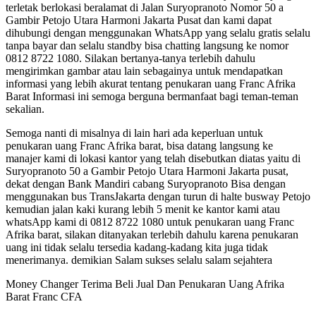
terletak berlokasi beralamat di Jalan Suryopranoto Nomor 50 a
Gambir Petojo Utara Harmoni Jakarta Pusat dan kami dapat
dihubungi dengan menggunakan WhatsApp yang selalu gratis selalu
tanpa bayar dan selalu standby bisa chatting langsung ke nomor
0812 8722 1080. Silakan bertanya-tanya terlebih dahulu
mengirimkan gambar atau lain sebagainya untuk mendapatkan
informasi yang lebih akurat tentang penukaran uang Franc Afrika
Barat Informasi ini semoga berguna bermanfaat bagi teman-teman
sekalian.
Semoga nanti di misalnya di lain hari ada keperluan untuk
penukaran uang Franc Afrika barat, bisa datang langsung ke
manajer kami di lokasi kantor yang telah disebutkan diatas yaitu di
Suryopranoto 50 a Gambir Petojo Utara Harmoni Jakarta pusat,
dekat dengan Bank Mandiri cabang Suryopranoto Bisa dengan
menggunakan bus TransJakarta dengan turun di halte busway Petojo
kemudian jalan kaki kurang lebih 5 menit ke kantor kami atau
whatsApp kami di 0812 8722 1080 untuk penukaran uang Franc
Afrika barat, silakan ditanyakan terlebih dahulu karena penukaran
uang ini tidak selalu tersedia kadang-kadang kita juga tidak
menerimanya. demikian Salam sukses selalu salam sejahtera
Money Changer Terima Beli Jual Dan Penukaran Uang Afrika
Barat Franc CFA