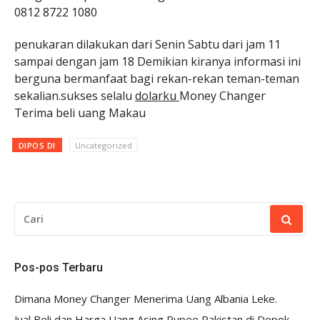
0812 8722 1080
penukaran dilakukan dari Senin Sabtu dari jam 11
sampai dengan jam 18 Demikian kiranya informasi ini
berguna bermanfaat bagi rekan-rekan teman-teman
sekalian.sukses selalu
dolarku
Money Changer
Terima beli uang Makau
DIPOS DI
Uncategorized
CARI
UNTUK:
Pos-pos Terbaru
Dimana Money Changer Menerima Uang Albania Leke.
Jual Beli dan Harga Uang Asing Rupee Pakistan di Depok