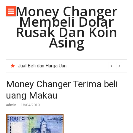
Lompat
Money Changer
ke
Membeli Dolar
konten
Rusak Dan Koin
Asing
Jual Beli dan Harga Uang Asing Rupee Pakistan di Depok Jawa Barat.
Money Changer Terima Dolar Australia Lama.
Money Changer Terima beli
uang Makau
admin
18/04/2019