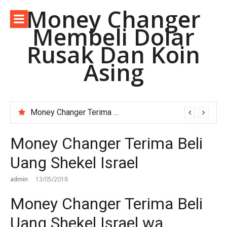
Lompat
Money Changer
ke
Membeli Dolar
konten
Rusak Dan Koin
Asing
Money Changer Terima Dolar Australia Lama.
Money Changer Terima Beli
Uang Shekel Israel
admin
13/05/2018
Money Changer Terima Beli
Uang Shekel Israel wa