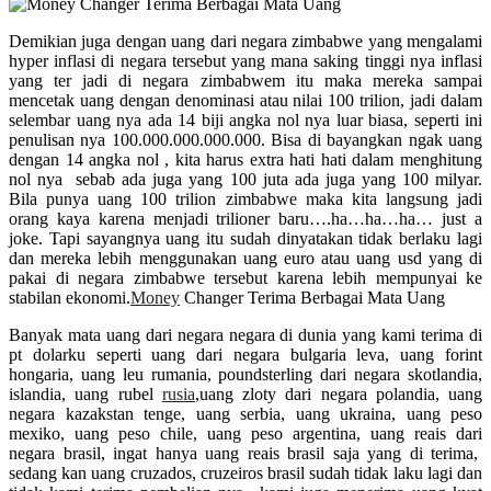
Demikian juga dengan uang dari negara zimbabwe yang mengalami
hyper inflasi di negara tersebut yang mana saking tinggi nya inflasi
yang ter jadi di negara zimbabwem itu maka mereka sampai
mencetak uang dengan denominasi atau nilai 100 trilion, jadi dalam
selembar uang nya ada 14 biji angka nol nya luar biasa, seperti ini
penulisan nya 100.000.000.000.000. Bisa di bayangkan ngak uang
dengan 14 angka nol , kita harus extra hati hati dalam menghitung
nol nya sebab ada juga yang 100 juta ada juga yang 100 milyar.
Bila punya uang 100 trilion zimbabwe maka kita langsung jadi
orang kaya karena menjadi trilioner baru….ha…ha…ha… just a
joke. Tapi sayangnya uang itu sudah dinyatakan tidak berlaku lagi
dan mereka lebih menggunakan uang euro atau uang usd yang di
pakai di negara zimbabwe tersebut karena lebih mempunyai ke
stabilan ekonomi.
Money
Changer Terima Berbagai Mata Uang
Banyak mata uang dari negara negara di dunia yang kami terima di
pt dolarku seperti uang dari negara bulgaria leva, uang forint
hongaria, uang leu rumania, poundsterling dari negara skotlandia,
islandia, uang rubel
rusia
,uang zloty dari negara polandia, uang
negara kazakstan tenge, uang serbia, uang ukraina, uang peso
mexiko, uang peso chile, uang peso argentina, uang reais dari
negara brasil, ingat hanya uang reais brasil saja yang di terima,
sedang kan uang cruzados, cruzeiros brasil sudah tidak laku lagi dan