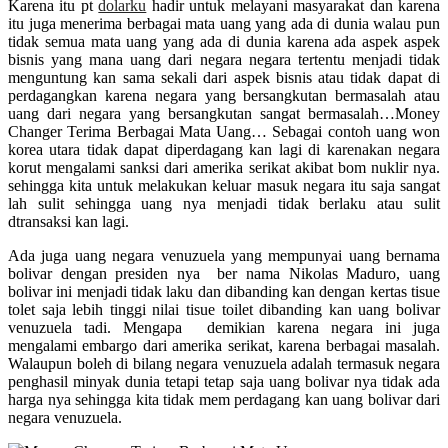
Karena itu pt
dolarku
hadir untuk melayani masyarakat dan karena
itu juga menerima berbagai mata uang yang ada di dunia walau pun
tidak semua mata uang yang ada di dunia karena ada aspek aspek
bisnis yang mana uang dari negara negara tertentu menjadi tidak
menguntung kan sama sekali dari aspek bisnis atau tidak dapat di
perdagangkan karena negara yang bersangkutan bermasalah atau
uang dari negara yang bersangkutan sangat bermasalah…Money
Changer Terima Berbagai Mata Uang… Sebagai contoh uang won
korea utara tidak dapat diperdagang kan lagi di karenakan negara
korut mengalami sanksi dari amerika serikat akibat bom nuklir nya.
sehingga kita untuk melakukan keluar masuk negara itu saja sangat
lah sulit sehingga uang nya menjadi tidak berlaku atau sulit
dtransaksi kan lagi.
Ada juga uang negara venuzuela yang mempunyai uang bernama
bolivar dengan presiden nya ber nama Nikolas Maduro, uang
bolivar ini menjadi tidak laku dan dibanding kan dengan kertas tisue
tolet saja lebih tinggi nilai tisue toilet dibanding kan uang bolivar
venuzuela tadi. Mengapa demikian karena negara ini juga
mengalami embargo dari amerika serikat, karena berbagai masalah.
Walaupun boleh di bilang negara venuzuela adalah termasuk negara
penghasil minyak dunia tetapi tetap saja uang bolivar nya tidak ada
harga nya sehingga kita tidak mem perdagang kan uang bolivar dari
negara venuzuela.