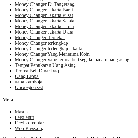
Money Changer Di Tangerang
Money Changer Jakarta Barat
Money Changer Jakarta Pusat
Money Changer Jakarta Selatan
Money Changer Jakarta Timur
Money Changer Jakarta Utara
Money Changer Terdekat
Money Changer terlengkap
Money Changer terlengkap jakarta
Money Changer Yang Menerima Koin
Money Changer yang terima beli segala macam uang asing
Tempat Penukaran Uang Asing
Terima Beli Dinar Iraq
Uang Eropa
uang kamboja
Uncategorized
Meta
Masuk
Feed entri
Feed komentar
WordPress.org