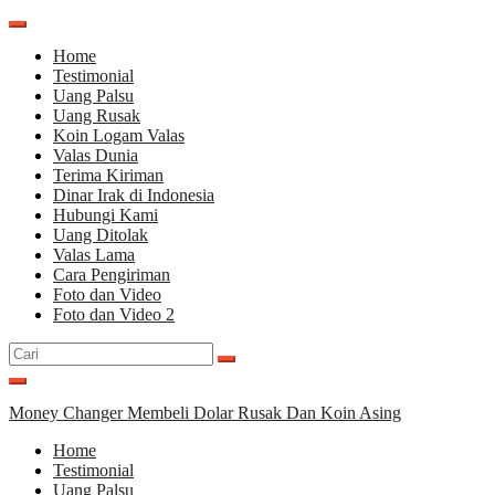
Lompat
ke
Home
konten
Testimonial
Uang Palsu
Uang Rusak
Koin Logam Valas
Valas Dunia
Terima Kiriman
Dinar Irak di Indonesia
Hubungi Kami
Uang Ditolak
Valas Lama
Cara Pengiriman
Foto dan Video
Foto dan Video 2
Cari
untuk:
Money Changer Membeli Dolar Rusak Dan Koin Asing
Home
Testimonial
Uang Palsu