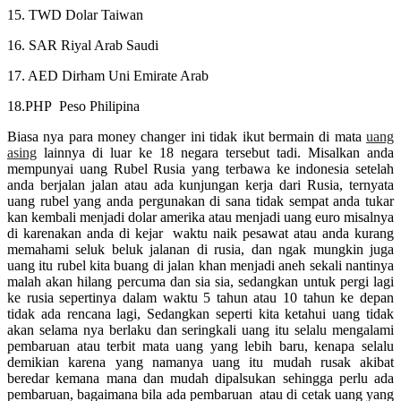
15. TWD Dolar Taiwan
16. SAR Riyal Arab Saudi
17. AED Dirham Uni Emirate Arab
18.PHP Peso Philipina
Biasa nya para money changer ini tidak ikut bermain di mata
uang
asing
lainnya di luar ke 18 negara tersebut tadi. Misalkan anda
mempunyai uang Rubel Rusia yang terbawa ke indonesia setelah
anda berjalan jalan atau ada kunjungan kerja dari Rusia, ternyata
uang rubel yang anda pergunakan di sana tidak sempat anda tukar
kan kembali menjadi dolar amerika atau menjadi uang euro misalnya
di karenakan anda di kejar waktu naik pesawat atau anda kurang
memahami seluk beluk jalanan di rusia, dan ngak mungkin juga
uang itu rubel kita buang di jalan khan menjadi aneh sekali nantinya
malah akan hilang percuma dan sia sia, sedangkan untuk pergi lagi
ke rusia sepertinya dalam waktu 5 tahun atau 10 tahun ke depan
tidak ada rencana lagi, Sedangkan seperti kita ketahui uang tidak
akan selama nya berlaku dan seringkali uang itu selalu mengalami
pembaruan atau terbit mata uang yang lebih baru, kenapa selalu
demikian karena yang namanya uang itu mudah rusak akibat
beredar kemana mana dan mudah dipalsukan sehingga perlu ada
pembaruan, bagaimana bila ada pembaruan atau di cetak uang yang