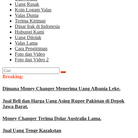
Uang Rusak
Koin Logam Valas
Valas Dunia
Terima Kiriman
Dinar Irak di Indonesia
Hubungi Kami
Uang Ditolak
Valas Lama
Cara Pengiriman
Foto dan Video
Foto dan Video 2
Cari
untuk:
Breaking:
Dimana Money Changer Menerima Uang Albania Leke.
Jual Beli dan Harga Uang Asing Rupee Pakistan di Depok
Jawa Barat.
Money Changer Terima Dolar Australia Lama.
Jual Uang Tenge Kazakstan