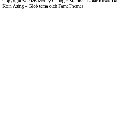
Copyright © 2026 Money Changer Membeli Dolar Rusak Dan
Koin Asing
–
Glob tema oleh
FameThemes