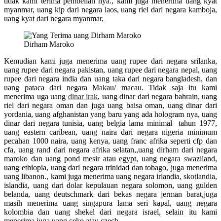
tidak kami terima pembelian nya., kami juga menerima uang kyat
myanmar, uang kip dari negara laos, uang riel dari negara kamboja,
uang kyat dari negara myanmar,
Dirham Maroko
Kemudian kami juga menerima uang rupee dari negara srilanka,
uang rupee dari negara pakistan, uang rupee dari negara nepal, uang
rupee dari negara india dan uang taka dari negara bangladesh, dan
uang pataca dari negara Makau/ macau. Tidak saja itu kami
menerima uga uang
dinar irak
, uang dinar dari negara bahrain, uang
riel dari negara oman dan juga uang baisa oman, uang dinar dari
yordania, uang afghanistan yang baru yang ada hologram nya, uang
dinar dari negara tunisia, uang belgia lama minimal tahun 1977,
uang eastern caribean, uang naira dari negara nigeria minimum
pecahan 1000 naira, uang kenya, uang franc afrika seperti cfp dan
cfa, uang rand dari negara afrika selatan,,uang dirham dari negara
maroko dan uang pond mesir atau egypt, uang negara swaziland,
uang ethiopia, uang dari negara trinidad dan tobago, juga menerima
uang libanon., kami juga menerima uang negara irlandia, skotlandia,
islandia, uang dari dolar kepulauan negara solomon, uang gulden
belanda, uang deutschmark dari bekas negara jerman barat,juga
masih menerima uang singapura lama seri kapal, uang negara
kolombia dan uang shekel dari negara israel, selain itu kami
menerima juga uang ceko atau czech