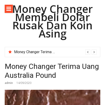
Lompat
Money Changer
ke
Membeli Dolar
konten
Rusak Dan Koin
Asing
Money Changer Terima Dolar Australia Lama.
Money Changer Terima Uang
Australia Pound
admin
14/09/2020