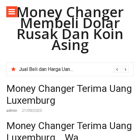
Lompat
Money Changer
ke
Membeli Dolar
konten
Rusak Dan Koin
Asing
Jual Beli dan Harga Uang Asing Rupee Pakistan di Depok Jawa Barat.
Money Changer Terima Uang
Luxemburg
admin
21/09/2020
Money Changer Terima Uang
Luxemburg….Wa