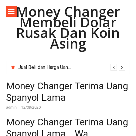
Lompat
Money Changer
ke
Membeli Dolar
konten
Rusak Dan Koin
Asing
Jual Beli dan Harga Uang Asing Rupee Pakistan di Depok Jawa Barat.
Money Changer Terima Uang
Spanyol Lama
admin
12/09/2020
Money Changer Terima Uang
Spanyol Lama….Wa