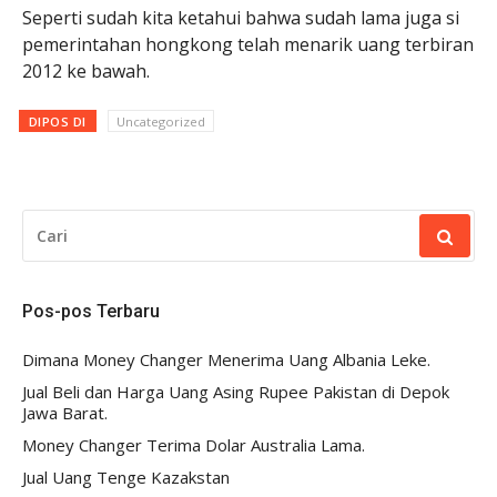
Seperti sudah kita ketahui bahwa sudah lama juga si
pemerintahan hongkong telah menarik uang terbiran
2012 ke bawah.
DIPOS DI
Uncategorized
CARI
UNTUK:
Pos-pos Terbaru
Dimana Money Changer Menerima Uang Albania Leke.
Jual Beli dan Harga Uang Asing Rupee Pakistan di Depok
Jawa Barat.
Money Changer Terima Dolar Australia Lama.
Jual Uang Tenge Kazakstan