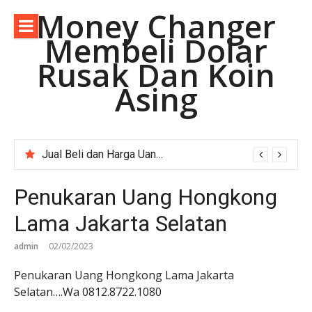
Lompat
Money Changer
ke
Membeli Dolar
konten
Rusak Dan Koin
Asing
Jual Beli dan Harga Uang Asing Rupee Pakistan di Depok Jawa Barat.
Penukaran Uang Hongkong
Lama Jakarta Selatan
admin
02/02/2023
Penukaran Uang Hongkong Lama Jakarta
Selatan….Wa 0812.8722.1080