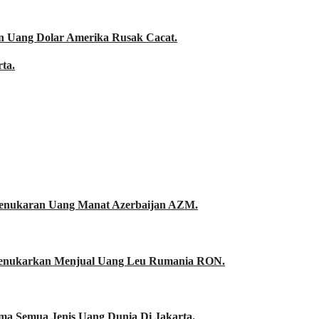
n Uang Dolar Amerika Rusak Cacat.
ta.
Penukaran Uang Manat Azerbaijan AZM.
enukarkan Menjual Uang Leu Rumania RON.
a Semua Jenis Uang Dunia Di Jakarta.