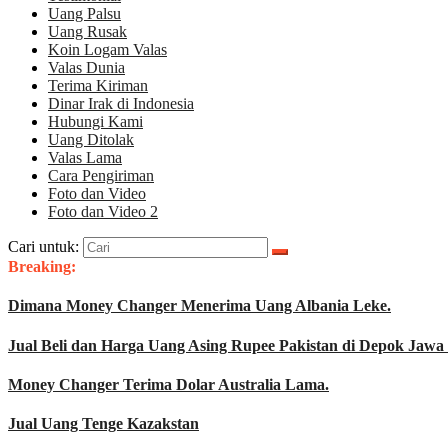
Uang Palsu
Uang Rusak
Koin Logam Valas
Valas Dunia
Terima Kiriman
Dinar Irak di Indonesia
Hubungi Kami
Uang Ditolak
Valas Lama
Cara Pengiriman
Foto dan Video
Foto dan Video 2
Cari untuk:
Breaking:
Dimana Money Changer Menerima Uang Albania Leke.
Jual Beli dan Harga Uang Asing Rupee Pakistan di Depok Jawa 
Money Changer Terima Dolar Australia Lama.
Jual Uang Tenge Kazakstan