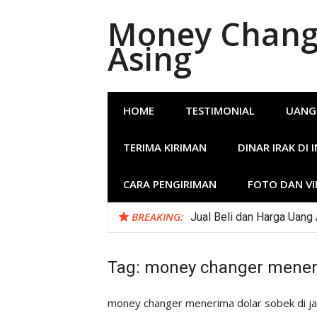
Lompat
Money Change
ke
konten
Asing
HOME
TESTIMONIAL
UANG
TERIMA KIRIMAN
DINAR IRAK DI 
CARA PENGIRIMAN
FOTO DAN V
BREAKING:
Jual Beli dan Harga Uang
Tag:
money changer meneri
money changer menerima dolar sobek di ja