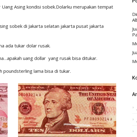
P
 Uang Asing kondisi sobek.Dolarku merupakan tempat
D
Al
g sobek di Jakarta selatan jakarta pusat jakarta
Ju
Pa
Mo
na ada tukar dolar rusak.
Ju
a…apakah uang dollar yang rusak bisa ditukar.
Mo
h poundsterling lama bisa di tukar.
K
Ar