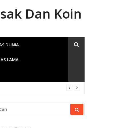
sak Dan Koin
AS DUNIA
LAS LAMA
RI
NTUK: