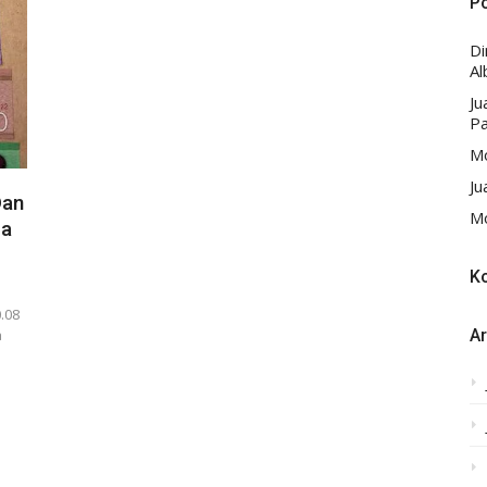
P
D
Al
Ju
Pa
Mo
Ju
Dan
Mo
ba
K
.08
a
Ar