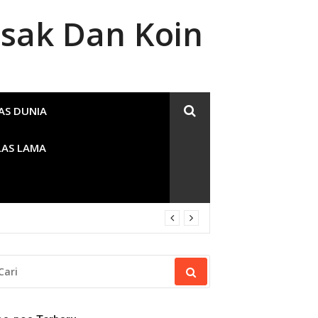
sak Dan Koin
AS DUNIA
LAS LAMA
RI
NTUK: