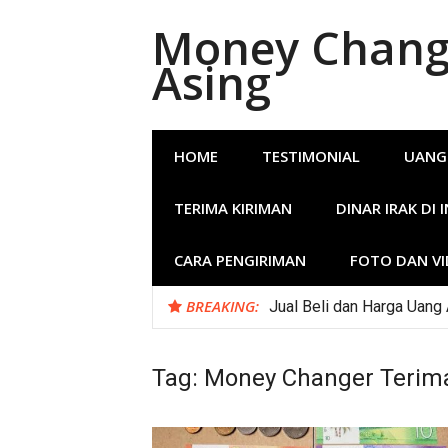
Lompat
Money Change
ke
konten
Asing
HOME
TESTIMONIAL
UANG
TERIMA KIRIMAN
DINAR IRAK DI 
CARA PENGIRIMAN
FOTO DAN V
BREAKING:
Jual Beli dan Harga Uang
Tag:
Money Changer Terima