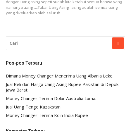
dengan uang asing sepeti sudah kita ketahui semua bahwa yang
Cara Menukar Koin Logam Australia Di Jakarta
namanya uang…..Tukar Uang Asing . asing adalah semua uang
Money Changer Lokasi Tempat Penukaran Uang Koin Terdekat
yang dikeluarkan oleh seluruh…
Cara Menukar Koin Hongkong Di Jakarta
Cara Menukar Uang Koin Asing Jakarta
Cara Menukar Uang Kamboja Di Jakarta
Cara Menukar Dolar Dimakan Rayap. 0812.8722.1080
CARI
Tempat Tukar Dolar Lama
UNTUK:
Dimana Tempat Penukaran Uang Won Korea Lama
Tempat Penukaran Uang Dong Vietnam
Tempat Penukaran Dolar Lama Dan Koin Asing
Pos-pos Terbaru
Tempat Penukaran Uang Asing Lama Di Jakarta
Money Changer Jakarta Pusat
Dimana Money Changer Menerima Uang Albania Leke.
Money Changer Yang Bisa Menukar Semua Uang Asing
Jual Beli dan Harga Uang Asing Rupee Pakistan di Depok
Dimana Money Changer Paling Lengkap Jakarta
Jawa Barat.
Money Changer Terkomplit Jakarta
Money Changer Terima Dolar Australia Lama.
Dimana Tukar Koin Asing
Jual Uang Tenge Kazakstan
Tempat Penukaran Uang Rusia Lama
Apakah Bisa Menukar Uang Asing Ĺama Ke Bank
Money Changer Terima Koin India Rupee
Tempat Penukaran Koin Nederland
Terima Penukaran Koin Emirat