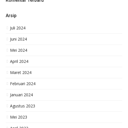
Komentar Terbaru
Dimana Menukar Uang Brazil
Dimana Menukar Uang Vietnam
Dimana Tempat Penukaran Uang Laos
Arsip
Dimana Tukar Mata uang Asing
Dimana Bisa Menukar Dolar Ĺama
Juli 2024
Tempat Penukaran Uang Lama Yen
Juni 2024
Dimana Menukar Dolar Ĺama
Apakah Bisa Menukar Uang Asing Ĺama
Mei 2024
Terima Beli Dan Tukar Dolar Lama
Tempat Penukaran Uang Asing Ĺama
April 2024
Tempat Penukaran Uang Turki
Tempat Penukaran Uang Aljazair
Maret 2024
Tempat Penukaran Uang Papua Nugini
Februari 2024
Tempat Penukaran Uang Maroko
Tempat Penukaran Uang Chad
Januari 2024
Tempat Penukaran Uang Maldive
Lokasi Tempat Penukaran Uang Kenya
Agustus 2023
Dimana Menukar Uang Zambia Kwacha
Dimana Menukar Uang Qatar Lama.
Mei 2023
Menerima Penukaran Taka Bangladesh Di Jakarta
Penukaran Dolar Hongkong Lama Jakarta