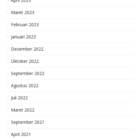
April 2023
Money Changer Yang Bisa Menerima Uang Kamboja Di Jakarta.
Maret 2023
Money Changer Yang Terima Uang Koin Asing Di Jakarta.
Dimana Lokasi Money Changer Yang Bisa Menerima Dolar Sobek Jakarta.
Februari 2023
Lokasi Tempat Penukaran Uang Franc Bukina Faso Di Jakarta.
Lokasi Tempat Penukaran Uang Franc Bukina Faso Di Jakarta. Lokasi Tempat Penukaran Uang Franc Bukina Faso Di Jakarta.
Januari 2023
Siapa Money Changer Yang Menerima Dolar Cacat Sobek Di Jakarta.
Money Changer Menerima Uang Rumania Di Jakarta.
Desember 2022
Tempat Penukaran Uang Albania Di Jakarta.
Oktober 2022
Lokasi Tempat Tukar Uang Denmark Di Jakarta.
Money Changer Yang Menerima Dolar Sobek
September 2022
Lokasi Money Changer Tempat Terima Beli Jual Dan Penukaran Uang Dolar Amerika Rusak Cacat.
Lokasi Tempat Penukaran Uang Shilling Tanzania TZS Di Jakarta.
Agustus 2022
Lokasi Tempat Penukaran Uang Rumania Leu Jakarta.
Lokasi Penukaran Uang Escudo Cape Verde CVE Di Jakarta
Juli 2022
Lokasi Menukarkan Dinar Bahrain Di Jakarta
Maret 2022
Lokasi Tempat Yang Menerima Riyal Qatar Jakarta.
Dimana Lokasi Money Changer Tempat Terima Beli Jual Dan Penukaran Uang Manat Azerbaijan AZM.
September 2021
Dimana Lokasi Menukarkan Uang Hungaria Forint
Di Mana Lokasi Money Changer Tempat Menerima Membeli Menukarkan Menjual Uang Leu Rumania RON.
April 2021
Money Changer Terdekat Terlengkap Di Jakarta.