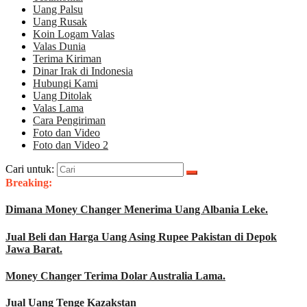
Uang Palsu
Uang Rusak
Koin Logam Valas
Valas Dunia
Terima Kiriman
Dinar Irak di Indonesia
Hubungi Kami
Uang Ditolak
Valas Lama
Cara Pengiriman
Foto dan Video
Foto dan Video 2
Cari untuk:
Breaking:
Dimana Money Changer Menerima Uang Albania Leke.
Jual Beli dan Harga Uang Asing Rupee Pakistan di Depok
Jawa Barat.
Money Changer Terima Dolar Australia Lama.
Jual Uang Tenge Kazakstan