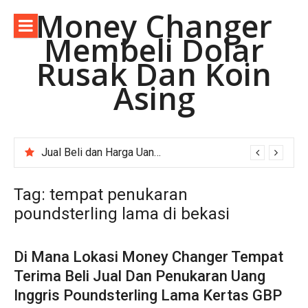
Lompat
Money Changer
ke
Membeli Dolar
konten
Rusak Dan Koin
Asing
Jual Beli dan Harga Uang Asing Rupee Pakistan di Depok Jawa Barat.
Tag:
tempat penukaran
poundsterling lama di bekasi
Di Mana Lokasi Money Changer Tempat
Terima Beli Jual Dan Penukaran Uang
Inggris Poundsterling Lama Kertas GBP