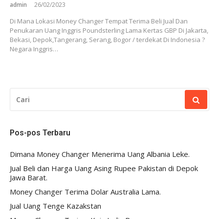
admin
26/02/2023
Di Mana Lokasi Money Changer Tempat Terima Beli Jual Dan
Penukaran Uang Inggris Poundsterling Lama Kertas GBP Di Jakarta,
Bekasi, Depok,Tangerang, Serang, Bogor / terdekat Di Indonesia ?
Negara Inggris…
CARI
UNTUK:
Pos-pos Terbaru
Dimana Money Changer Menerima Uang Albania Leke.
Jual Beli dan Harga Uang Asing Rupee Pakistan di Depok
Jawa Barat.
Money Changer Terima Dolar Australia Lama.
Jual Uang Tenge Kazakstan