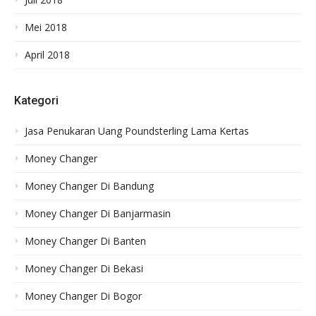
Mei 2018
April 2018
Kategori
Jasa Penukaran Uang Poundsterling Lama Kertas
Money Changer
Money Changer Di Bandung
Money Changer Di Banjarmasin
Money Changer Di Banten
Money Changer Di Bekasi
Money Changer Di Bogor