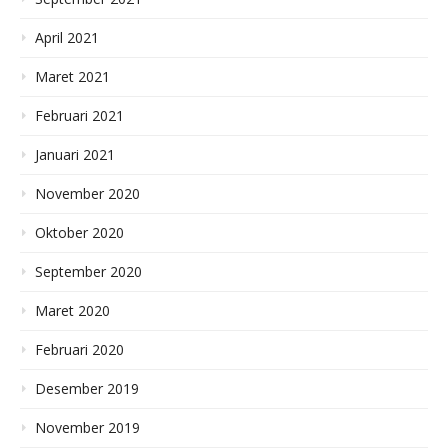
April 2021
Maret 2021
Februari 2021
Januari 2021
November 2020
Oktober 2020
September 2020
Maret 2020
Februari 2020
Desember 2019
November 2019