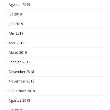
Agustus 2019
Juli 2019
Juni 2019
Mei 2019
April 2019
Maret 2019
Februari 2019
Desember 2018
November 2018
September 2018
Agustus 2018
Juli 2018