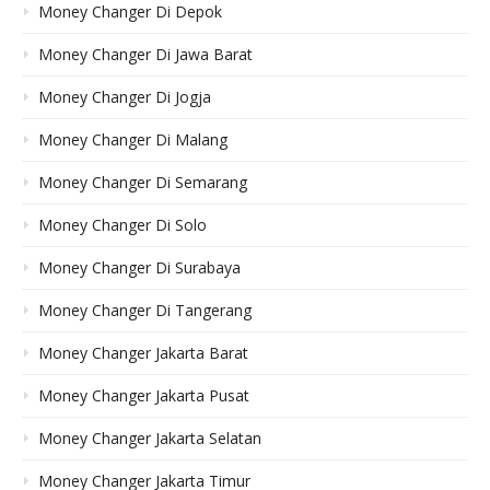
Money Changer Di Depok
Money Changer Di Jawa Barat
Money Changer Di Jogja
Money Changer Di Malang
Money Changer Di Semarang
Money Changer Di Solo
Money Changer Di Surabaya
Money Changer Di Tangerang
Money Changer Jakarta Barat
Money Changer Jakarta Pusat
Money Changer Jakarta Selatan
Money Changer Jakarta Timur