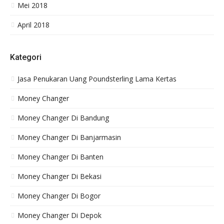
Mei 2018
April 2018
Kategori
Jasa Penukaran Uang Poundsterling Lama Kertas
Money Changer
Money Changer Di Bandung
Money Changer Di Banjarmasin
Money Changer Di Banten
Money Changer Di Bekasi
Money Changer Di Bogor
Money Changer Di Depok