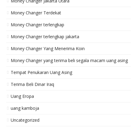
Money Changer Jakarta Utara
Money Changer Terdekat
Money Changer terlengkap
Money Changer terlengkap jakarta
Money Changer Yang Menerima Koin
Money Changer yang terima beli segala macam uang asing
Tempat Penukaran Uang Asing
Terima Beli Dinar Iraq
Uang Eropa
uang kamboja
Uncategorized