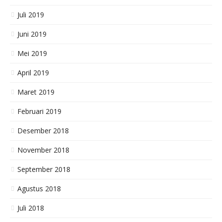
Juli 2019
Juni 2019
Mei 2019
April 2019
Maret 2019
Februari 2019
Desember 2018
November 2018
September 2018
Agustus 2018
Juli 2018