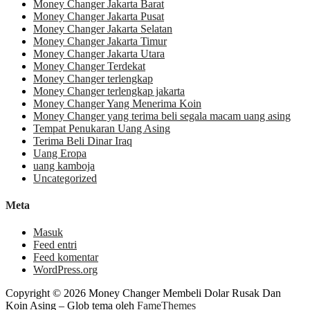
Money Changer Jakarta Barat
Money Changer Jakarta Pusat
Money Changer Jakarta Selatan
Money Changer Jakarta Timur
Money Changer Jakarta Utara
Money Changer Terdekat
Money Changer terlengkap
Money Changer terlengkap jakarta
Money Changer Yang Menerima Koin
Money Changer yang terima beli segala macam uang asing
Tempat Penukaran Uang Asing
Terima Beli Dinar Iraq
Uang Eropa
uang kamboja
Uncategorized
Meta
Masuk
Feed entri
Feed komentar
WordPress.org
Copyright © 2026 Money Changer Membeli Dolar Rusak Dan
Koin Asing
–
Glob tema oleh
FameThemes