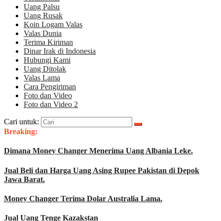
Uang Palsu
Uang Rusak
Koin Logam Valas
Valas Dunia
Terima Kiriman
Dinar Irak di Indonesia
Hubungi Kami
Uang Ditolak
Valas Lama
Cara Pengiriman
Foto dan Video
Foto dan Video 2
Cari untuk:
Breaking:
Dimana Money Changer Menerima Uang Albania Leke.
Jual Beli dan Harga Uang Asing Rupee Pakistan di Depok
Jawa Barat.
Money Changer Terima Dolar Australia Lama.
Jual Uang Tenge Kazakstan