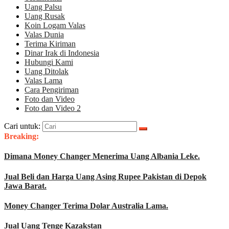
Uang Palsu
Uang Rusak
Koin Logam Valas
Valas Dunia
Terima Kiriman
Dinar Irak di Indonesia
Hubungi Kami
Uang Ditolak
Valas Lama
Cara Pengiriman
Foto dan Video
Foto dan Video 2
Cari untuk:
Breaking:
Dimana Money Changer Menerima Uang Albania Leke.
Jual Beli dan Harga Uang Asing Rupee Pakistan di Depok
Jawa Barat.
Money Changer Terima Dolar Australia Lama.
Jual Uang Tenge Kazakstan