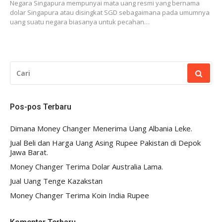
Negara Singapura mempunyai mata uang resmi yang bernama
dolar Singapura atau disingkat SGD sebagaimana pada umumnya
uang suatu negara biasanya untuk pecahan…
CARI
UNTUK:
Pos-pos Terbaru
Dimana Money Changer Menerima Uang Albania Leke.
Jual Beli dan Harga Uang Asing Rupee Pakistan di Depok
Jawa Barat.
Money Changer Terima Dolar Australia Lama.
Jual Uang Tenge Kazakstan
Money Changer Terima Koin India Rupee