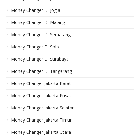
Money Changer Di Jogja
Money Changer Di Malang
Money Changer Di Semarang
Money Changer Di Solo
Money Changer Di Surabaya
Money Changer Di Tangerang
Money Changer Jakarta Barat
Money Changer Jakarta Pusat
Money Changer Jakarta Selatan
Money Changer Jakarta Timur
Money Changer Jakarta Utara