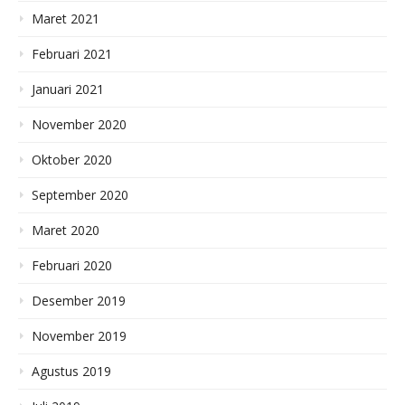
Maret 2021
Februari 2021
Januari 2021
November 2020
Oktober 2020
September 2020
Maret 2020
Februari 2020
Desember 2019
November 2019
Agustus 2019