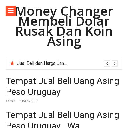
Lompat
Money Changer
ke
Membeli Dolar
konten
Rusak Dan Koin
Asing
Jual Beli dan Harga Uang Asing Rupee Pakistan di Depok Jawa Barat.
Tempat Jual Beli Uang Asing
Peso Uruguay
admin
18/05/2018
Tempat Jual Beli Uang Asing
Peso Uruguay. Wa