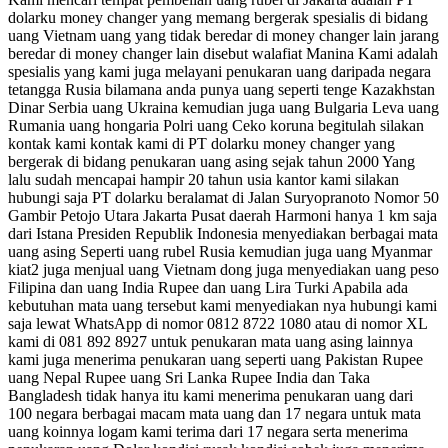
dolarku money changer yang memang bergerak spesialis di bidang
uang Vietnam uang yang tidak beredar di money changer lain jarang
beredar di money changer lain disebut walafiat Manina Kami adalah
spesialis yang kami juga melayani penukaran uang daripada negara
tetangga Rusia bilamana anda punya uang seperti tenge Kazakhstan
Dinar Serbia uang Ukraina kemudian juga uang Bulgaria Leva uang
Rumania uang hongaria Polri uang Ceko koruna begitulah silakan
kontak kami kontak kami di PT dolarku money changer yang
bergerak di bidang penukaran uang asing sejak tahun 2000 Yang
lalu sudah mencapai hampir 20 tahun usia kantor kami silakan
hubungi saja PT dolarku beralamat di Jalan Suryopranoto Nomor 50
Gambir Petojo Utara Jakarta Pusat daerah Harmoni hanya 1 km saja
dari Istana Presiden Republik Indonesia menyediakan berbagai mata
uang asing Seperti uang rubel Rusia kemudian juga uang Myanmar
kiat2 juga menjual uang Vietnam dong juga menyediakan uang peso
Filipina dan uang India Rupee dan uang Lira Turki Apabila ada
kebutuhan mata uang tersebut kami menyediakan nya hubungi kami
saja lewat WhatsApp di nomor 0812 8722 1080 atau di nomor XL
kami di 081 892 8927 untuk penukaran mata uang asing lainnya
kami juga menerima penukaran uang seperti uang Pakistan Rupee
uang Nepal Rupee uang Sri Lanka Rupee India dan Taka
Bangladesh tidak hanya itu kami menerima penukaran uang dari
100 negara berbagai macam mata uang dan 17 negara untuk mata
uang koinnya logam kami terima dari 17 negara serta menerima