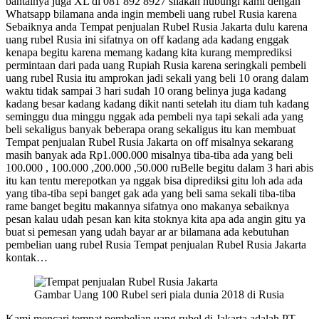
bantalnya juga XL di 081 892 8927 silakan hubungi kami dengan
Whatsapp bilamana anda ingin membeli uang rubel Rusia karena
Sebaiknya anda Tempat penjualan Rubel Rusia Jakarta dulu karena
uang rubel Rusia ini sifatnya on off kadang ada kadang enggak
kenapa begitu karena memang kadang kita kurang memprediksi
permintaan dari pada uang Rupiah Rusia karena seringkali pembeli
uang rubel Rusia itu amprokan jadi sekali yang beli 10 orang dalam
waktu tidak sampai 3 hari sudah 10 orang belinya juga kadang
kadang besar kadang kadang dikit nanti setelah itu diam tuh kadang
seminggu dua minggu nggak ada pembeli nya tapi sekali ada yang
beli sekaligus banyak beberapa orang sekaligus itu kan membuat
Tempat penjualan Rubel Rusia Jakarta on off misalnya sekarang
masih banyak ada Rp1.000.000 misalnya tiba-tiba ada yang beli
100.000 , 100.000 ,200.000 ,50.000 ruBelle begitu dalam 3 hari abis
itu kan tentu merepotkan ya nggak bisa diprediksi gitu loh ada ada
yang tiba-tiba sepi banget gak ada yang beli sama sekali tiba-tiba
rame banget begitu makannya sifatnya ono makanya sebaiknya
pesan kalau udah pesan kan kita stoknya kita apa ada angin gitu ya
buat si pemesan yang udah bayar ar ar bilamana ada kebutuhan
pembelian uang rubel Rusia Tempat penjualan Rubel Rusia Jakarta
kontak…
Gambar Uang 100 Rubel seri piala dunia 2018 di Rusia
Kami mencari tempat pembelian uang rubel di Jakarta adalah PT