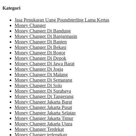
Kategori
Jasa Penukaran Uang Poundsterling Lama Kertas
Money Changer
Money Changer Di Bandung
Money Changer Di Banjarmasin
Money Changer Di Banten
Money Changer Di Bekasi
Money Changer Di Bogor
Money Changer Di Depok
Money Changer Di Jawa Barat
Money Changer Di Jogja
Money Changer Di Malang
Money Changer Di Semarang
Money Changer Di Solo
Money Changer Di Surabaya
Money Changer Di Tangerang
Money Changer Jakarta Barat
Money Changer Jakarta Pusat
Money Changer Jakarta Selatan
Money Changer Jakarta Timur
Money Changer Jakarta Utara
Money Changer Terdekat
Money Changer terlengkap