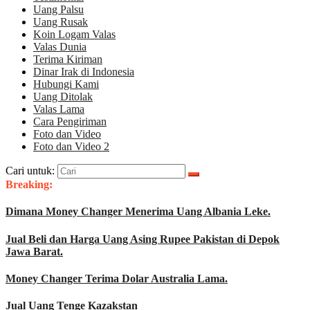
Uang Palsu
Uang Rusak
Koin Logam Valas
Valas Dunia
Terima Kiriman
Dinar Irak di Indonesia
Hubungi Kami
Uang Ditolak
Valas Lama
Cara Pengiriman
Foto dan Video
Foto dan Video 2
Cari untuk:
Breaking:
Dimana Money Changer Menerima Uang Albania Leke.
Jual Beli dan Harga Uang Asing Rupee Pakistan di Depok
Jawa Barat.
Money Changer Terima Dolar Australia Lama.
Jual Uang Tenge Kazakstan