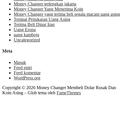
Money Changer terlengkap jakarta
Money Changer Yang Menerima Koin
Money Changer yang terima beli segala macam uang asing
Tempat Penukaran Uang Asing
Terima Beli Dinar Iraq
Uang Eropa
uang kamboja
Uncategorized
Meta
Masuk
Feed entri
Feed komentar
WordPress.org
Copyright © 2026 Money Changer Membeli Dolar Rusak Dan
Koin Asing
–
Glob tema oleh
FameThemes