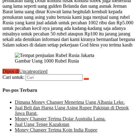
penukaran uang Dolar kondisi rusak kondisi sobek juga menerima
uang lama seperti uang gulden Belanda dan uang asmak Jerman
Barat lama uang dinar Kuwait lama begitulah kembali kepada
penukaran uang asing yaitu berusia kami juga menjual uang rubel
Rusia yang kami jual adalah untuk pecahan 1002 ribu dan Rp5.000
untuk pecahan kecil nya jarang ada kadang-kadang saja adanya
misalnya untuk pecahan 50 rubel ataupun Rp100 itu jarang jarang
sekali ada demikian informasi dari kami kiranya bermanfaat berguna
Salam sukses di dalam setiap pekerjaan God bless you terima kasih
Gambar Uang 1000 Rubel Rusia
Dipos di
Uncategorized
Cari untuk:
Pos-pos Terbaru
Dimana Money Changer Menerima Uang Albania Leke.
Jual Beli dan Harga Uang Asing Rupee Pakistan di Depok
Jawa Barat.
Money Changer Terima Dolar Australia Lama.
Jual Uang Tenge Kazakstan
Money Changer Terima Koin India Rupee