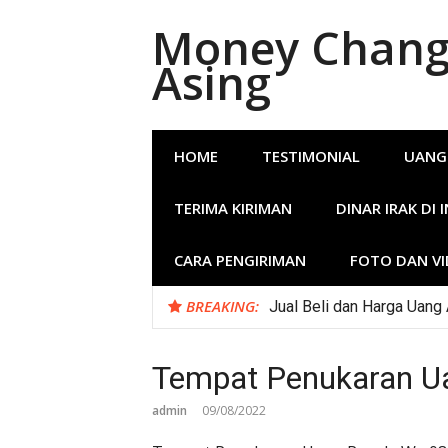
Lompat
Money Change
ke
konten
Asing
HOME
TESTIMONIAL
UANG
TERIMA KIRIMAN
DINAR IRAK DI 
CARA PENGIRIMAN
FOTO DAN V
BREAKING:
Jual Beli dan Harga Uang
Tempat Penukaran U
admin
09/08/2022