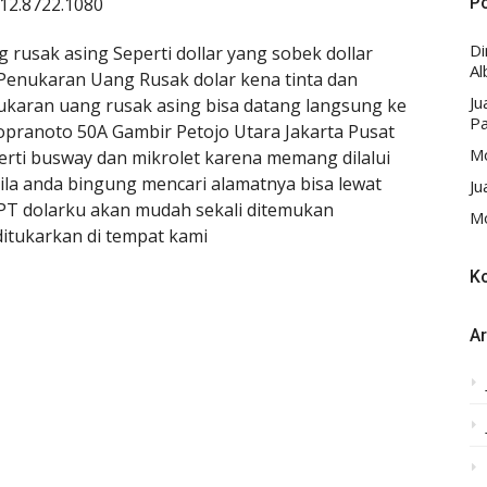
2.8722.1080
P
D
 rusak asing Seperti dollar yang sobek dollar
Al
Penukaran Uang Rusak dolar kena tinta dan
Ju
ukaran uang rusak asing bisa datang langsung ke
Pa
yopranoto 50A Gambir Petojo Utara Jakarta Pusat
Mo
erti busway dan mikrolet karena memang dilalui
bila anda bingung mencari alamatnya bisa lewat
Ju
 PT dolarku akan mudah sekali ditemukan
Mo
ditukarkan di tempat kami
K
Ar