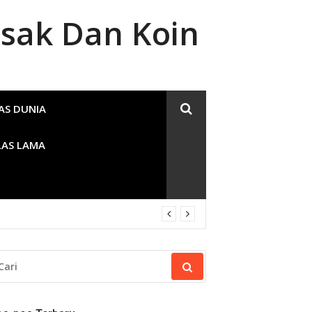
sak Dan Koin
AS DUNIA
LAS LAMA
RI
NTUK: