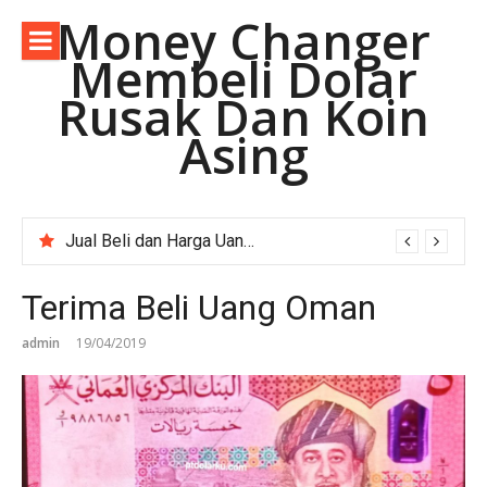
Lompat
Money Changer
ke
Membeli Dolar
konten
Rusak Dan Koin
Asing
Money Changer Terima Dolar Australia Lama.
Terima Beli Uang Oman
admin
19/04/2019