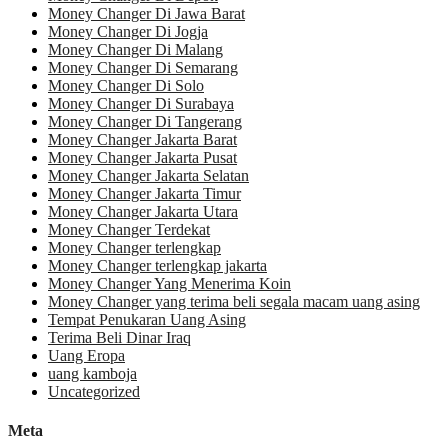
Money Changer Di Jawa Barat
Money Changer Di Jogja
Money Changer Di Malang
Money Changer Di Semarang
Money Changer Di Solo
Money Changer Di Surabaya
Money Changer Di Tangerang
Money Changer Jakarta Barat
Money Changer Jakarta Pusat
Money Changer Jakarta Selatan
Money Changer Jakarta Timur
Money Changer Jakarta Utara
Money Changer Terdekat
Money Changer terlengkap
Money Changer terlengkap jakarta
Money Changer Yang Menerima Koin
Money Changer yang terima beli segala macam uang asing
Tempat Penukaran Uang Asing
Terima Beli Dinar Iraq
Uang Eropa
uang kamboja
Uncategorized
Meta