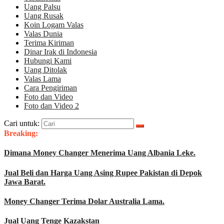
Uang Palsu
Uang Rusak
Koin Logam Valas
Valas Dunia
Terima Kiriman
Dinar Irak di Indonesia
Hubungi Kami
Uang Ditolak
Valas Lama
Cara Pengiriman
Foto dan Video
Foto dan Video 2
Cari untuk:
Breaking:
Dimana Money Changer Menerima Uang Albania Leke.
Jual Beli dan Harga Uang Asing Rupee Pakistan di Depok
Jawa Barat.
Money Changer Terima Dolar Australia Lama.
Jual Uang Tenge Kazakstan