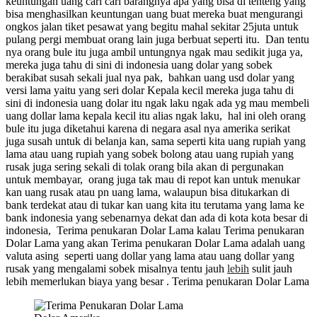
keuntungan uang cari cari barangnya apa yang bisa di tenteng yang
bisa menghasilkan keuntungan uang buat mereka buat mengurangi
ongkos jalan tiket pesawat yang begitu mahal sekitar 25juta untuk
pulang pergi membuat orang lain juga berbuat seperti itu. Dan tentu
nya orang bule itu juga ambil untungnya ngak mau sedikit juga ya,
mereka juga tahu di sini di indonesia uang dolar yang sobek
berakibat susah sekali jual nya pak, bahkan uang usd dolar yang
versi lama yaitu yang seri dolar Kepala kecil mereka juga tahu di
sini di indonesia uang dolar itu ngak laku ngak ada yg mau membeli
uang dollar lama kepala kecil itu alias ngak laku, hal ini oleh orang
bule itu juga diketahui karena di negara asal nya amerika serikat
juga susah untuk di belanja kan, sama seperti kita uang rupiah yang
lama atau uang rupiah yang sobek bolong atau uang rupiah yang
rusak juga sering sekali di tolak orang bila akan di pergunakan
untuk membayar, orang juga tak mau di repot kan untuk menukar
kan uang rusak atau pn uang lama, walaupun bisa ditukarkan di
bank terdekat atau di tukar kan uang kita itu terutama yang lama ke
bank indonesia yang sebenarnya dekat dan ada di kota kota besar di
indonesia, Terima penukaran Dolar Lama kalau Terima penukaran
Dolar Lama yang akan Terima penukaran Dolar Lama adalah uang
valuta asing seperti uang dollar yang lama atau uang dollar yang
rusak yang mengalami sobek misalnya tentu jauh
lebih
sulit jauh
lebih memerlukan biaya yang besar . Terima penukaran Dolar Lama