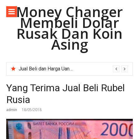
Lompat
Money Changer
ke
Membeli Dolar
konten
Rusak Dan Koin
Asing
Jual Beli dan Harga Uang Asing Rupee Pakistan di Depok Jawa Barat.
Yang Terima Jual Beli Rubel
Rusia
admin
18/05/2018