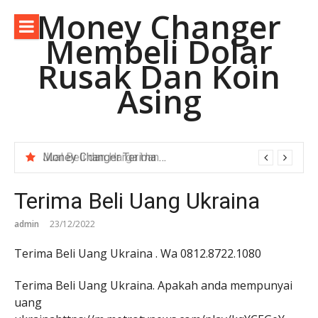
Lompat
Money Changer
ke
Membeli Dolar
konten
Rusak Dan Koin
Asing
Money Changer Terima Dolar Australia Lama.
Terima Beli Uang Ukraina
admin
23/12/2022
Terima Beli Uang Ukraina . Wa 0812.8722.1080
Terima Beli Uang Ukraina. Apakah anda mempunyai
uang