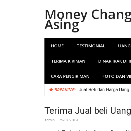
Lompat
Money Change
ke
konten
Asing
HOME
TESTIMONIAL
UANG
TERIMA KIRIMAN
DINAR IRAK DI 
CARA PENGIRIMAN
FOTO DAN V
BREAKING:
Money Changer Terima Dol
Terima Jual beli Uan
admin
25/07/2019