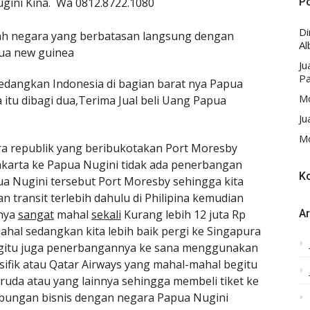
ugini Kina. Wa 0812.8722.1080
P
D
alah negara yang berbatasan langsung dengan
Al
pua new guinea
Ju
Pa
 sedangkan Indonesia di bagian barat nya Papua
Mo
 itu dibagi dua,Terima Jual beli Uang Papua
Ju
Mo
a republik yang beribukotakan Port Moresby
Jakarta ke Papua Nugini tidak ada penerbangan
K
a Nugini tersebut Port Moresby sehingga kita
n transit terlebih dahulu di Philipina kemudian
tnya
sangat
mahal
sekali
Kurang lebih 12 juta Rp
Ar
hal sedangkan kita lebih baik pergi ke Singapura
h gitu juga penerbangannya ke sana menggunakan
asifik atau Qatar Airways yang mahal-mahal begitu
aruda atau yang lainnya sehingga membeli tiket ke
ubungan bisnis dengan negara Papua Nugini