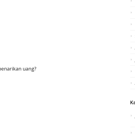
penarikan uang?
Ka