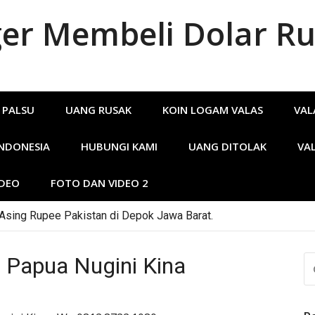
r Membeli Dolar Ru
 PALSU
UANG RUSAK
KOIN LOGAM VALAS
VAL
INDONESIA
HUBUNGI KAMI
UANG DITOLAK
VA
IDEO
FOTO DAN VIDEO 2
ar Australia Lama.
g Papua Nugini Kina
CA
U