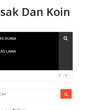
sak Dan Koin
AS DUNIA
LAS LAMA
RI
NTUK: