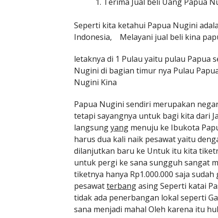
Terima Jual beli Uang Papua N
Seperti kita ketahui Papua Nugini ad
Indonesia, Melayani jual beli kina pa
letaknya di 1 Pulau yaitu pulau Papua
Nugini di bagian timur nya Pulau Papua
Nugini Kina
Papua Nugini sendiri merupakan negar
tetapi sayangnya untuk bagi kita dari 
langsung
yang
menuju ke Ibukota Papu
harus dua kali naik pesawat yaitu denga
dilanjutkan baru ke
Untuk itu kita tike
untuk pergi ke sana sungguh sangat ma
tiketnya hanya Rp1.000.000 saja suda
pesawat
terbang
asing Seperti katai P
tidak ada penerbangan lokal seperti G
sana menjadi mahal Oleh karena itu h